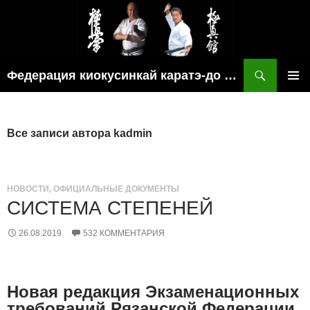
Поиск
Федерация киокусинкай каратэ-до рязанской области
ПЕРЕЙТИ
ОСНОВ
К
МЕНЮ
СОДЕРЖИМОМУ
Все записи автора kadmin
НОВОСТИ
,
ОФИЦИАЛЬНЫЕ ДОКУМЕНТЫ
СИСТЕМА СТЕПЕНЕЙ
26.08.2019
532 КОММЕНТАРИЯ
Новая редакция Экзаменационных
требований Рязанской Федерации