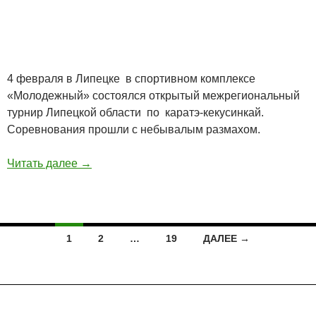
4 февраля в Липецке в спортивном комплексе
«Молодежный» состоялся открытый межрегиональный
турнир Липецкой области по каратэ-кекусинкай.
Соревнования прошли с небывалым размахом.
Читать далее
→
Навигация
1
2
…
19
ДАЛЕЕ →
по
записям