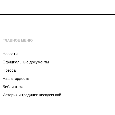
по
записям
ГЛАВНОЕ МЕНЮ
Новости
Официальные документы
Пресса
Наша гордость
Библиотека
История и традиции киокусинкай