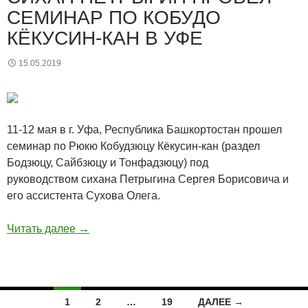
СЕМИНАР ПО КОБУДО
КЁКУСИН-КАН В УФЕ
15.05.2019
11-12 мая в г. Уфа, Республика Башкортостан прошел
семинар по Рюкю Кобудзюцу Кёкусин-кан (раздел
Бодзюцу, Сайбзюцу и Тонфадзюцу) под
руководством сихана Петрыгина Сергея Борисовича и
его ассистента Сухова Олега.
Читать далее
→
Навигация
1
2
…
19
ДАЛЕЕ →