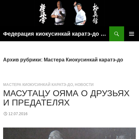
Поиск
Федерация киокусинкай каратэ-до рязанской области
ПЕРЕЙТИ
ОСНОВ
К
МЕНЮ
СОДЕРЖИМОМУ
Архив рубрики: Мастера Киокусинкай каратэ-до
МАСТЕРА КИОКУСИНКАЙ КАРАТЭ-ДО
,
НОВОСТИ
МАСУТАЦУ ОЯМА О ДРУЗЬЯХ
И ПРЕДАТЕЛЯХ
12.07.2016