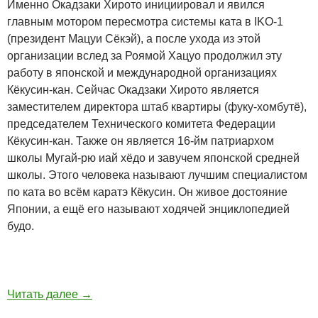
Именно Окадзаки Хирото инициировал и явился
главным мотором пересмотра системы ката в IKO-1
(президент Мацуи Сёкэй), а после ухода из этой
организации вслед за Роямой Хацуо продолжил эту
работу в японской и международной организациях
Кёкусин-кан. Сейчас Окадзаки Хирото является
заместителем директора штаб квартиры (фуку-хомбутё),
председателем Технического комитета Федерации
Кёкусин-кан. Также он является 16-йм патриархом
школы Мугай-рю иай хёдо и завучем японской средней
школы. Этого человека называют лучшим специалистом
по ката во всём каратэ Кёкусин. Он живое достояние
Японии, а ещё его называют ходячей энциклопедией
будо.
Читать далее
→