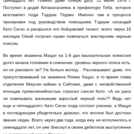
тринадцать лет. Помнит даже точную дату: 12 июня 1976 г.
Поступил в додзё Китанагасияма в префектуре Тиба, которое
возглавлял тогда Тэдзука Тёдзин. Именно там в процессе
тренировок под руководством помощника Тэдзуки сихандай
Като Сигэо и раскрылся его бойцовский талант: всего через 16
месяцев Сёкэй получил право повязаться мастерским черным
поясом.
Во время экзамена Мацуи на 1-й дан взыскательная комиссия
долго качала головами в сомнении: уровень черного пояса есть,
но не рановато ли? Уж больно молод… Рассказывают даже, что
присутствовавший на экзамене Рояма Хацуо, в то время глава
отделения Кёкусин кайкан в Сайтаме, даже с несвойственной
японцам прямолинейностью спросил сэнсэя Като: «А не рано
ли повязывать мальчишке взрослый черный пояс?! Ведь нет
еще и пятнадцати!» Като Сигэо тогда отстоял ученика, а Мацуи
в последующем убедительно доказал, что вполне был достоин
звания сёдан. Всего через два года, когда ему не исполнилось и
семнадцати лет, он уже блеснул в своем дебютном выступлении