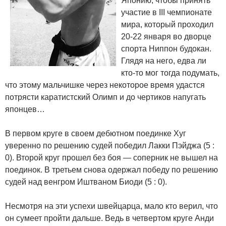
Японию, чтобы принять
участие в III чемпионате
мира, который проходил
20-22 января во дворце
спорта Ниппон будокан.
Глядя на него, едва ли
кто-то мог тогда подумать,
что этому мальчишке через некоторое время удастся
потрясти каратистский Олимп и до чертиков напугать
японцев…
В первом круге в своем дебютном поединке Хуг
уверенно по решению судей победил Лакки Пэйджа (5 :
0). Второй круг прошел без боя — соперник не вышел на
поединок. В третьем снова одержал победу по решению
судей над венгром Иштваном Биоди (5 : 0).
Несмотря на эти успехи швейцарца, мало кто верил, что
он сумеет пройти дальше. Ведь в четвертом круге Анди