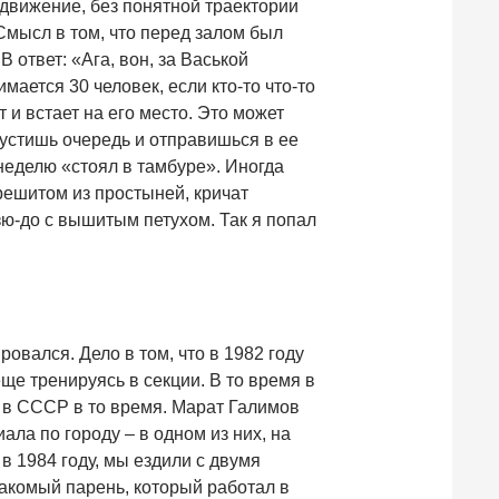
движение, без понятной траектории
мысл в том, что перед залом был
 ответ: «Ага, вон, за Васькой
мается 30 человек, если кто-то что-то
т и встает на его место. Это может
пустишь очередь и отправишься в ее
 неделю «стоял в тамбуре». Иногда
решитом из простыней, кричат
ю-до с вышитым петухом. Так я попал
овался. Дело в том, что в 1982 году
еще тренируясь в секции. В то время в
 в СССР в то время. Марат Галимов
ала по городу – в одном из них, на
в 1984 году, мы ездили с двумя
акомый парень, который работал в