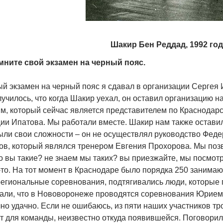
Шакир Бен Реддад, 1992 год
ните свой экзамен на черный пояс.
й экзамен на черный пояс я сдавал в организации Сергея 
лучилось, что когда Шакир уехал, он оставил организацию н
м, который сейчас является представителем по Краснодар
и Ипатова. Мы работали вместе. Шакир нам также оставил 
ыли свои сложности – он не осуществлял руководство Фед
ов, который являлся тренером Евгения Прохорова. Мы позв
то вы такие? не знаем мы таких? вы приезжайте, мы посмот
о-то. На тот момент в Краснодаре было порядка 250 заним
региональные соревнования, подтягивались люди, которые 
зали, что в Нововоронеже проводятся соревнования Юрием
но удачно. Если не ошибаюсь, из пяти наших участников тр
т для команды, неизвестно откуда появившейся. Поговорил