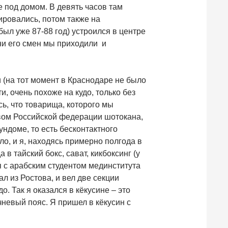
 под домом. В девять часов там
ировались, потом также на
ыл уже 87-88 год) устроился в центре
дни его смен мы приходили и
и (на тот момент в Краснодаре не было
, очень похоже на кудо, только без
сь, что товарища, которого мы
твом Российской федерации шотокана,
ндоме, то есть бесконтактного
о, и я, находясь примерно полгода в
 тайский бокс, сават, кикбоксинг (у
я с арабским студентом мединститута
л из Ростова, и вел две секции
. Так я оказался в кёкусине – это
чневый пояс. Я пришел в кёкусин с