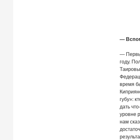
— Вспом
— Первы
году. По
Таировы
Федераци
время б
Киприян
губу»: к
дать чт
уровне 
нам ска
достаточ
результа