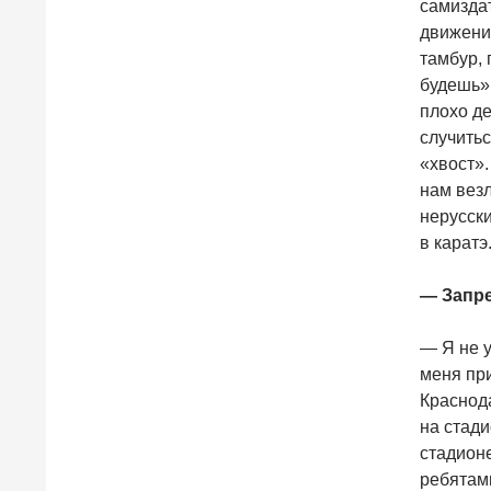
самизда
движения
тамбур, 
будешь».
плохо де
случитьс
«хвост».
нам везл
нерусск
в каратэ
— Запре
— Я не у
меня при
Краснод
на стади
стадионе
ребятам