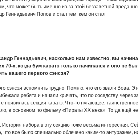
ом, что может быть именно из-за этой беззаветной преданн
р Геннадьевич Попов и стал тем, кем он стал.
андр Геннадьевич, насколько нам известно, вы начина
их 70-х, когда бум каратэ только начинался и оно не б
ть вашего первого сэнсэя?
о сэнсэя вспомнить трудно. Помню, что его звали Вова. Эт
ибежали ребята и начали кричать, что по соседству, через 
е появилась секция каратэ. Что-то пугающее, таинственно
ало, в основном по фильму «Пираты
XX
века». Тогда ещё не
 История набора в эту секцию тоже весьма интересная. Сейч
, что все было специально облечено каким-то антуражем, 