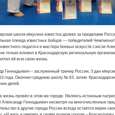
арская школа кёкусина известна далеко за пределами Росс
льная плеяда известных бойцов — победителей Чемпионато
известного педагога и мастера боевых искусств сэнсэя Ал
 не только вложил в Краснодарскую региональную организац
вятил ей всю свою жизнь.
р Геннадьевич – заслуженный тренер России, 3 дан кёкусин
3 года. О
кончил среднюю школу № 63, затем Краснодарский
оих детей.
ю жизнь провёл в этом же городе. Являясь истинным патри
й Александр Геннадьевич несмотря на многочисленные пре
ельство в другие города России всегда остаётся верен св
у: «И жить и умереть в своём родном городе – Краснодаре»