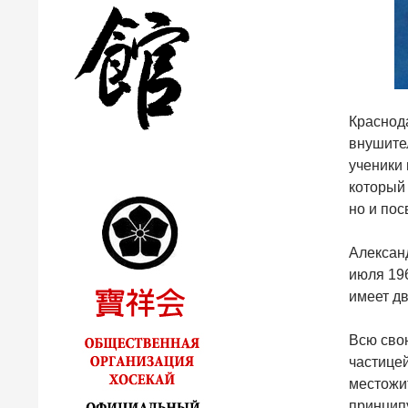
Краснод
внушите
ученики 
который
но и пос
Александ
июля 196
имеет дв
Всю сво
частице
местожит
принцип