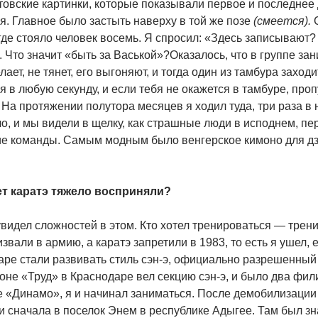
товские картинки, которые показывали первое и последнее 
. Главное было застыть наверху в той же позе
(смеется).
С
где стояло человек восемь. Я спросил: «Здесь записывают? В
 Что значит «быть за Васькой»?Оказалось, что в группе зани
лает, не тянет, его выгоняют, и тогда один из тамбура заходи
я в любую секунду, и если тебя не окажется в тамбуре, про
 На протяжении полутора месяцев я ходил туда, три раза в
о, и мы видели в щелку, как страшные люди в исподнем, пе
ие команды. Самым модным было венгерское кимоно для дз
.
т каратэ тяжело восприняли?
видел сложностей в этом. Кто хотел тренироваться — тренир
звали в армию, а каратэ запретили в 1983, то есть я ушел, 
аре стали развивать стиль сэн-э, официально разрешенный
оне «Труд» в Краснодаре вел секцию сэн-э, и было два фили
 «Динамо», я и начинал заниматься. После демобилизации 
и сначала в поселок Энем в республике Адыгее. Там был зн