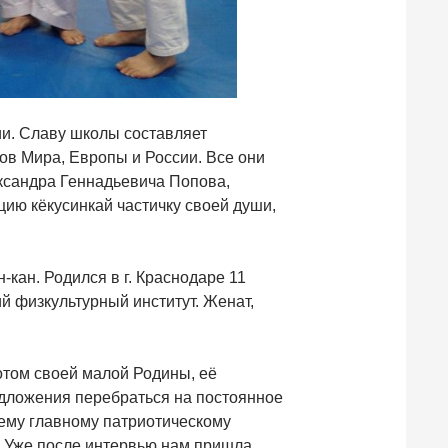
ии. Славу школы составляет
в Мира, Европы и России. Все они
ександра Геннадьевича Попова,
ию кёкусинкай частичку своей души,
-кан. Родился в г. Краснодаре 11
 физкультурный институт. Женат,
отом своей малой Родины, её
дложения перебраться на постоянное
оему главному патриотическому
. Уже после интервью нам пришла