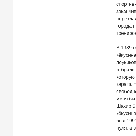
спортив
заканчив
переклад
города п
трениро
В 1989 г
кёкусина
лоукиков
избрали
которую 
каратэ. 
свободно
меня был
Шакир Бе
кёкусина
был 1991
нуля, а 