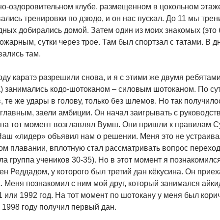
но-оздоровительном клубе, размещенном в цокольном этаже
ались тренировки по дзюдо, и он нас пускал. До 11 мы трен
ных добирались домой. Затем один из моих знакомых (это б
ожарным, сутки через трое. Там был спортзал с татами. В 
вались там.
оду каратэ разрешили снова, и я с этими же двумя ребятам
) занимались кодо-шотоканом – силовым шотоканом. По сути
, те же удары в голову, только без шлемов. Но так получило
 главным, заели амбиции. Он начал заигрывать с руководс
на тот момент возглавлял Вумш. Они пришли к правилам Су
Наш «лидер» объявил нам о решении. Меня это не устраивал
м плавании, вплотную стал рассматривать вопрос перехода в
а группа учеников 30-35). Но в этот момент я познакомилс
н Реддадом, у которого был третий дан кёкусина. Он приеха
. Меня познакомил с ним мой друг, который занимался айкидо
 или 1992 год. На тот момент по шотокану у меня был кори
в 1998 году получил первый дан.