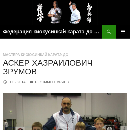
Поиск
Федерация киокусинкай каратэ-до рязанской области
ПЕРЕЙТИ
ОСНОВ
К
МЕНЮ
СОДЕРЖИМОМУ
МАСТЕРА КИОКУСИНКАЙ КАРАТЭ-ДО
АСКЕР ХАЗРАИЛОВИЧ
ЗРУМОВ
11.02.2014
13 КОММЕНТАРИЕВ