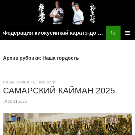
Поиск
Федерация киокусинкай каратэ-до рязанской области
ПЕРЕЙТИ
ОСНОВ
К
МЕНЮ
СОДЕРЖИМОМУ
Архив рубрики: Наша гордость
НАША ГОРДОСТЬ
,
НОВОСТИ
САМАРСКИЙ КАЙМАН 2025
10.11.2025