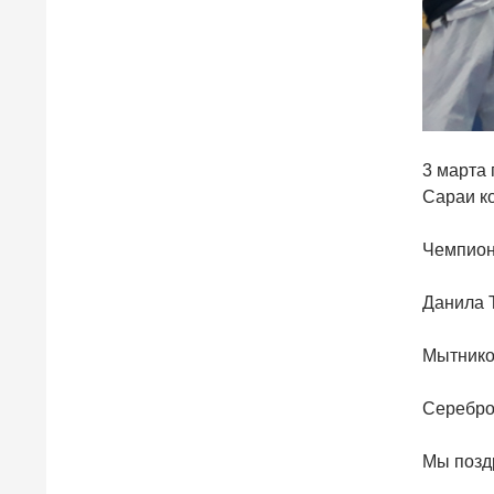
3 марта
Сараи ко
Чемпион
Данила Т
Мытников
Серебро 
Мы позд