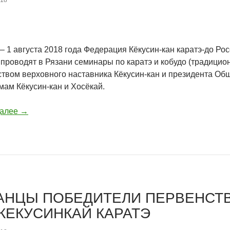
018
– 1 августа 2018 года Федерация Кёкусин-кан каратэ-до Ро
проводят в Рязани семинары по каратэ и кобудо (традицио
ством верховного наставника Кёкусин-кан и президента Об
мам Кёкусин-кан и Хосёкай.
далее
→
АНЦЫ ПОБЕДИТЕЛИ ПЕРВЕНСТ
КЕКУСИНКАЙ КАРАТЭ