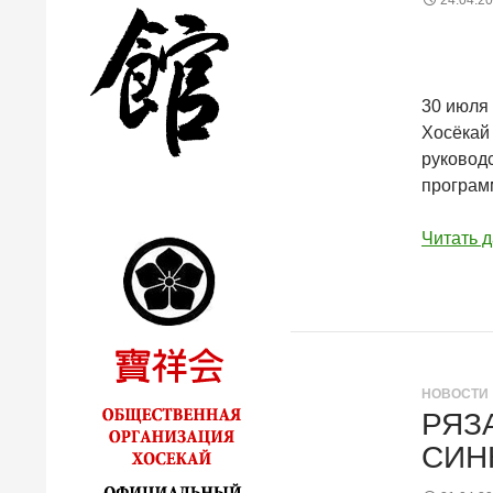
24.04.2
30 июля 
Хосёкай 
руковод
програм
Читать 
НОВОСТИ
РЯЗ
СИН