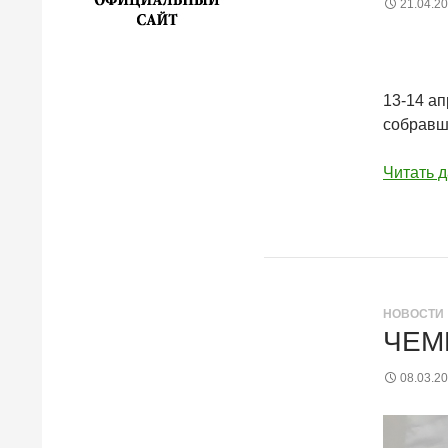
21.04.2
13-14 а
собравши
Читать 
НОВОСТИ
ЧЕМ
08.03.2