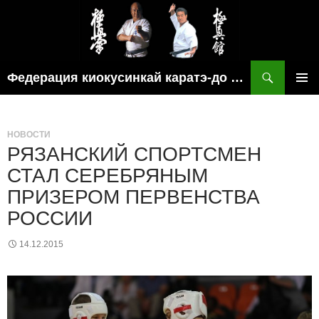
Поиск
Федерация киокусинкай каратэ-до рязанской области
ПЕРЕЙТИ
ОСНОВ
К
МЕНЮ
СОДЕРЖИМОМУ
НОВОСТИ
РЯЗАНСКИЙ СПОРТСМЕН
СТАЛ СЕРЕБРЯНЫМ
ПРИЗЕРОМ ПЕРВЕНСТВА
РОССИИ
14.12.2015