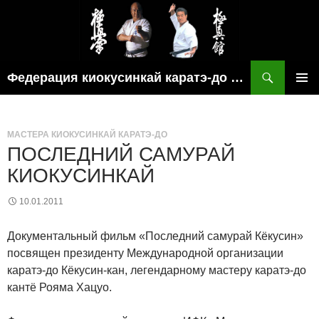
Поиск
Федерация киокусинкай каратэ-до рязанской области
ПЕРЕЙТИ
ОСНОВ
К
МЕНЮ
СОДЕРЖИМОМУ
МАСТЕРА КИОКУСИНКАЙ КАРАТЭ-ДО
ПОСЛЕДНИЙ САМУРАЙ
КИОКУСИНКАЙ
10.01.2011
Документальный фильм «Последний самурай Кёкусин»
посвящен президенту Международной организации
каратэ-до Кёкусин-кан, легендарному мастеру каратэ-до
кантё Рояма Хацуо.