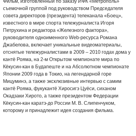
Фильм, изготовленный по заказу ИФК «Метрополь»
съемочной группой под руководством Председателя
совета директоров (президента) телеканала «Боец»,
известного в мире спорта тележурналиста Игоря
Петрухина и редактора «Железного фактора»,
руководителя одноименного Web-ресурса Романа
Джабелова, включает уникальные видеоматериалы,
отснятые тележурналистами в 2009 – 2010 годах дома у
кантё Рояма, на 2-м Открытом чемпионате мира по
Кёкусин-кан в Будапеште и на Абсолютном чемпионате
Японии 2009 года в Токио, на легендарной горе
Мицуминэ, а также эксклюзивные интервью с самим
кантё Рояма, фукукантё Хиросигэ Цуёси, сиханом
Окадзаки Хирото, а также президентом Федерации
Кёкусин-кан каратэ-до России М. В. Слипенчуком,
которому и принадлежит идея создания фильма.