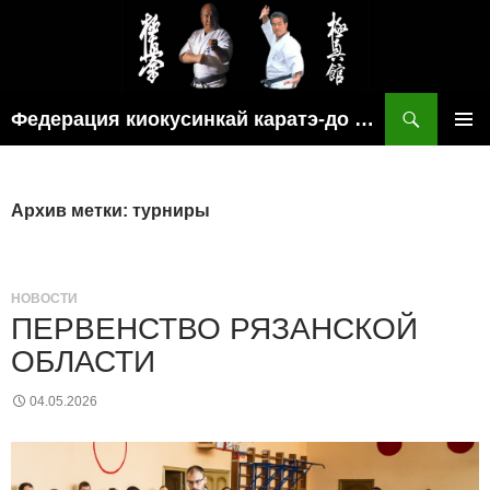
Поиск
Федерация киокусинкай каратэ-до рязанской области
ПЕРЕЙТИ
ОСНОВ
К
МЕНЮ
СОДЕРЖИМОМУ
Архив метки: турниры
НОВОСТИ
ПЕРВЕНСТВО РЯЗАНСКОЙ
ОБЛАСТИ
04.05.2026