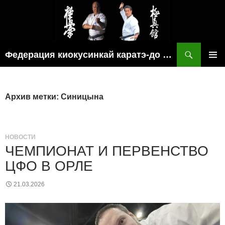
Поиск
Федерация киокусинкай каратэ-до рязанской области
ПЕРЕЙТИ
ОСНОВ
К
МЕНЮ
СОДЕРЖИМОМУ
Архив метки: Синицына
НОВОСТИ
ЧЕМПИОНАТ И ПЕРВЕНСТВО
ЦФО В ОРЛЕ
21.03.2026