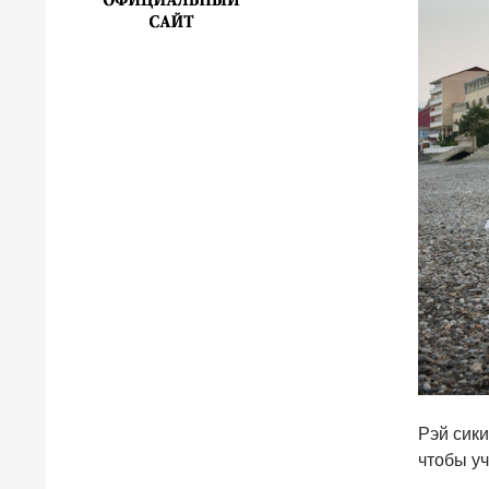
Рэй сик
чтобы уч