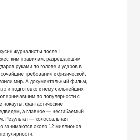
кусин журналисты после I
ма жестким правилам, разрешающим
даров руками по голове и ударов в
ысочайшие требования к физической,
азили мир. А документальный фильм,
атэ и подготовке к нему сильнейших
 соперничавшим по популярности с
 нокауты, фантастические
медведем, а главное — несгибаемый
м. Результат — колоссальная
до занимаются около 12 миллионов
 популярности.