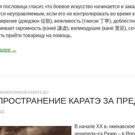
 пословица гласит, что боевое искусство начинается и зак
ся неуправляемым, если его не контролировать во время кэ
смирение (дзюдзюн 従順), вежливость (тэинэи 丁寧), доблест
мевает скромность (кэнкё 謙虚), великодушие (канё 寛容), с
сть прийти товарищу на помощь.
далее
→
КИОКУСИНКАЙ КАРАТЭ-ДО
ПРОСТРАНЕНИЕ КАРАТЭ ЗА ПР
011
В начале XX в. окинавское
архипела¬га Рюкю – в Япо