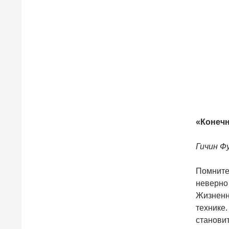
«Конечн
Гичин Ф
Помните,
неверно 
Жизненно
технике.
станови