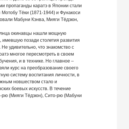
ами пропаганды каратэ в Японии стали
Мотобу Тёки (1871-1944) и Фунакоси
довали Мабуни Кэнва, Мияги Тёдзюн,
олнца окинавцы нашли мощную
, имевшую позади столетия развития
Не удивительно, что знакомство с
ратэ многое пересмотреть в своем
бучения, и в технике. Но главное –
зяли курс на преобразование своего
тную систему воспитания личности, в
Важным новшеством стало и
ских боевых искусств. В течение
ю-рю (Мияги Тёдзюн), Сито-рю (Мабуни