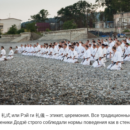
и 礼式 или Рэй ги 礼儀 – этикет, церемония. Все традиционны
еники Додзё строго соблюдали нормы поведения как в стена