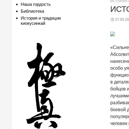
ИСТОРИЯ 
Наша гордость
ИСТ
Библиотека
История и традиции
27.05.2
киокусинкай
«Сильне
Абсолют
нанесени
особо у
функцио
в деталя
бойцов и
лучшими
разбива
боевой 
популяр
человек 