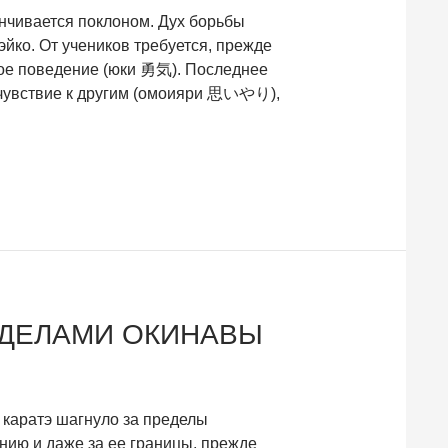
анчивается поклоном. Дух борьбы
йко. От учеников требуется, прежде
ное поведение (юки 勇気). Последнее
очувствие к другим (омоияри 思いやり),
ЕДЕЛАМИ ОКИНАВЫ
 каратэ шагнуло за пределы
нию и даже за ее границы, прежде