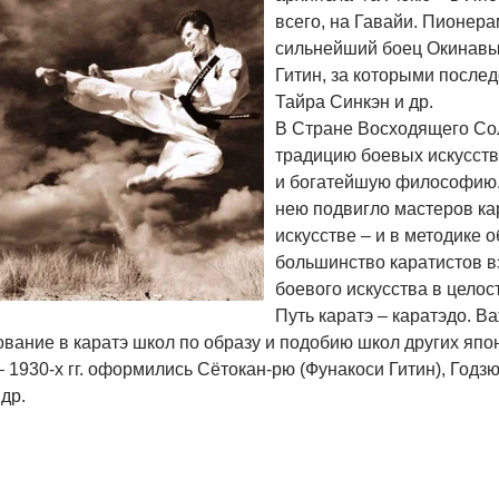
всего, на Гавайи. Пионер
сильнейший боец Окинавы 
Гитин, за которыми после
Тайра Синкэн и др.
В Стране Восходящего С
традицию боевых искусств
и богатейшую философию. 
нею подвигло мастеров ка
искусстве – и в методике о
большинство каратистов в
боевого искусства в целос
Путь каратэ – каратэдо. 
ание в каратэ школ по образу и подобию школ других япон
 1930-х гг. оформились Сётокан-рю (Фунакоси Гитин), Годз
 др.