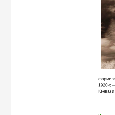
формиров
1920-х —
Кэнва) и