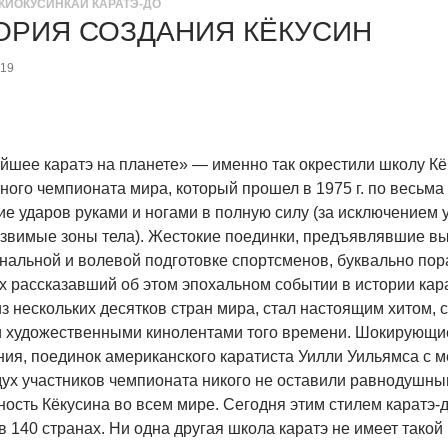
КИОКУСИНКАЙ КАРАТЭ-ДО
ОРИЯ СОЗДАНИЯ КЁКУСИН
019
йшее каратэ на планете» — именно так окрестили школу Кё
ного чемпионата мира, который прошел в 1975 г. по весь
е ударов руками и ногами в полную силу (за исключением у
язвимые зоны тела). Жестокие поединки, предъявлявшие в
нальной и волевой подготовке спортсменов, буквально пор
х рассказавший об этом эпохальном событии в истории кар
з нескольких десятков стран мира, стал настоящим хитом,
 художественными кинолентами того времени. Шокирующие
ния, поединок американского каратиста Уилли Уильямса с 
дух участников чемпионата никого не оставили равнодушны
ность Кёкусина во всем мире. Сегодня этим стилем каратэ-
в 140 странах. Ни одна другая школа каратэ не имеет такой