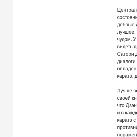
Централь
состояни
добрые 
лучшее, 
чудом. У
видеть д
Сатори 
диалоги 
овладен
каратэ, 
Лучше вс
своей кн
что Дзэн
и в кажд
каратэ с
противни
поражени