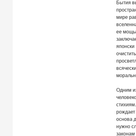
Бытия в
простран
мире рав
вселенна
ее мощью
заключае
японски 
очистить
просвет
всячески
морально
Одним и
человеко
стихиям.
рождает 
основа д
нужно с
законам 