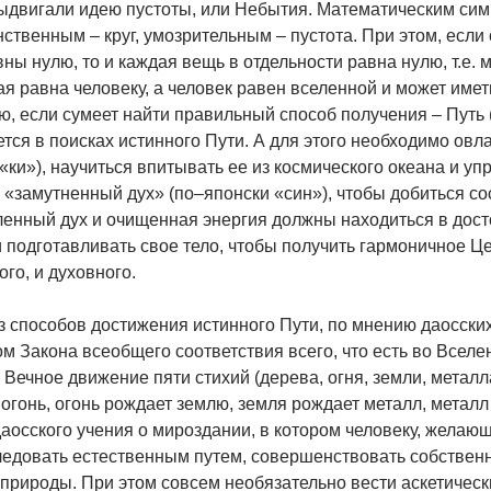
ыдвигали идею пустоты, или Небытия. Математическим симв
ственным – круг, умозрительным – пустота. При этом, если
ны нулю, то и каждая вещь в отдельности равна нулю, т.е. м
я равна человеку, а человек равен вселенной и может имет
, если сумеет найти правильный способ получения – Путь 
тся в поисках истинного Пути. А для этого необходимо овла
«ки»), научиться впитывать ее из космического океана и уп
 «замутненный дух» (по–японски «син»), чтобы добиться с
ленный дух и очищенная энергия должны находиться в дос
 подготавливать свое тело, чтобы получить гармоничное Ц
го, и духовного.
з способов достижения истинного Пути, по мнению даосски
м Закона всеобщего соответствия всего, что есть во Вселе
 Вечное движение пяти стихий (дерева, огня, земли, металла
огонь, огонь рождает землю, земля рождает металл, металл
аосского учения о мироздании, в котором человеку, желающ
ледовать естественным путем, совершенствовать собственн
природы. При этом совсем необязательно вести аскетически