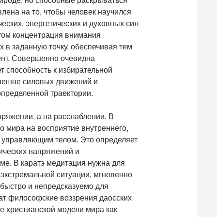
ироде, но способные раскрываться
лена на то, чтобы человек научился
еских, энергетических и духовных сил
этом концентрация внимания
х в заданную точку, обеспечивая тем
нт. Совершенно очевидна
ет способность к избирательной
внешне силовых движений и
определенной траектории.
ряжении, а на расслаблении. В
о мира на восприятие внутреннего,
, управляющим телом. Это определяет
ических напряжений и
ме. В каратэ медитация нужна для
й экстремальной ситуации, мгновенно
 быстро и непредсказуемо для
жат философские воззрения даосских
е христианской модели мира как