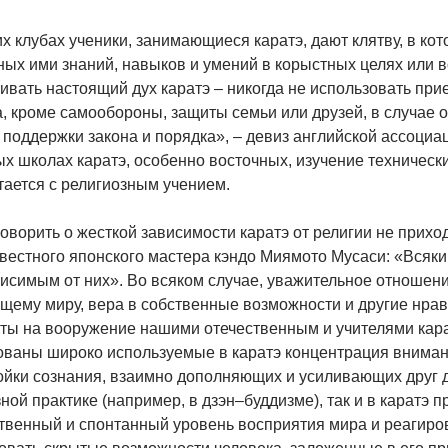
х клубах ученики, занимающиеся каратэ, дают клятву, в ко
ных ими знаний, навыков и умений в корыстных целях или 
вать настоящий дух каратэ – никогда не использовать прие
, кроме самообороны, защиты семьи или друзей, в случае 
 поддержки закона и порядка», – девиз английской ассоциац
х школах каратэ, особенно восточных, изучение техническ
тается с религиозным учением.
оворить о жесткой зависимости каратэ от религии не прихо
вестного японского мастера кэндо Миямото Мусаcи: «Всякий
висимым от них». Во всяком случае, уважительное отношен
щему миру, вера в собственные возможности и другие нрав
яты на вооружение нашими отечественным и учителями кара
ованы широко используемые в каратэ концентрация вниман
йки сознания, взаимно дополняющих и усиливающих друг др
ной практике (например, в дзэн–буддизме), так и в каратэ
твенный и спонтанный уровень восприятия мира и реагирова