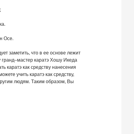
;
ка.
н Осе.
ует заметить, что в ее основе лежит
у гранд–мастер каратэ Хошу Икеда
ать каратэ как средству нанесения
жете учить каратэ как средству,
другим людям. Таким образом, Вы