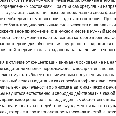
овать скрытые возможности человека, заложенные в его пр
 определенных состояниях. Практика саморегуляции направ
льно достигать состояния высшей мобилизации своих физич
ае необходимости мог воспроизводить это состояние. При 
т собрать воедино различные силы человека и направить и
ффективное приложение их в нужном месте в нужный моме
мость этого умения в каратэ, техника которого предполага
рации энергии, для обеспечения внутреннего содержания 
ия этой энергии и силы в заданном направлении по четко 
ия в отличие от концентрации внимания основана не на нап
ии медитации человек переключается с восприятия внешнег
воляет ему стать более восприимчивым к внутренним силам
ительный аспект медитации как способа профилактики псих
овительной деятельности организма в автоматическом режи
обы научиться естественно и свободно действовать в любо
ь правильное решение в непредвиденных обстоятельствах,
ика реагировать на его действия. Фундаментом каратэ слу
ей, которые в противоположность греко–латинской, а позж