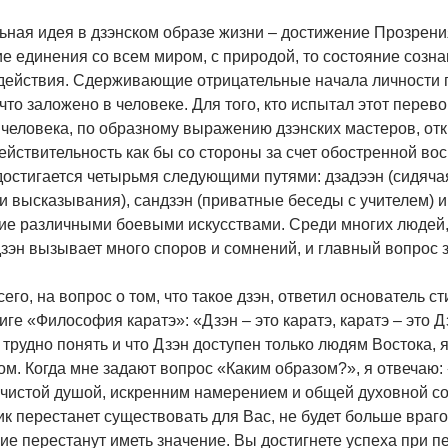
ная идея в дзэнском образе жизни – достижение Прозрения
е единения со всем миром, с природой, то состояние созна
действия. Сдерживающие отрицательные начала личности 
что заложено в человеке. Для того, кто испытал этот перев
 человека, по образному выражению дзэнских мастеров, отк
ействительность как бы со стороны за счет обостренной во
достигается четырьмя следующими путями: дзадээн (сидяча
и высказывания), сандзэн (приватные беседы с учителем) и
ие различными боевыми искусствами. Среди многих людей
дзэн вызывает много споров и сомнений, и главный вопрос з
его, на вопрос о том, что такое дзэн, ответил основатель 
иге «Философия каратэ»: «Дзэн – это каратэ, каратэ – это
 трудно понять и что Дзэн доступен только людям Востока, я
ом. Когда мне задают вопрос «Каким образом?», я отвечаю
 чистой душой, искренним намерением и общей духовной со
к перестанет существовать для Вас, не будет больше враго
е перестанут иметь значение. Вы достигнете успеха при пе