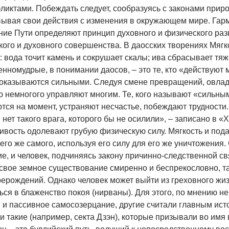
ликтами. Побеждать следует, сообразуясь с законами приро
вывая свои действия с изменения в окружающем мире. Гарм
ние Пути определяют принцип духовного и физического раз
кого и духовного совершенства. В даосских творениях Мягк
 вода точит камень и сокрушает скалы; ива сбрасывает тяже
номудрые, в понимании даосов, – это те, кто «действуют м
 оказываются сильными. Следуя смене превращений, овладе
 немногого управляют многим. Те, кого называют «сильным
тся на момент, устраняют несчастье, побеждают трудности.
 нет такого врага, которого бы не осилили», – записано в «
ивость одолевают грубую физическую силу. Мягкость и под
его же самого, используя его силу для его же уничтожения.
е, и человек, подчиняясь закону причинно-следственной св
свое земное существование смиренно и беспрекословно, так
ерождений. Однако человек может выйти из греховного жиз
ься в блаженство покоя (нирваны). Для этого, по мнению н
м и пассивное самосозерцание, другие считали главным ист
и такие (например, секта Дзэн), которые призывали во имя