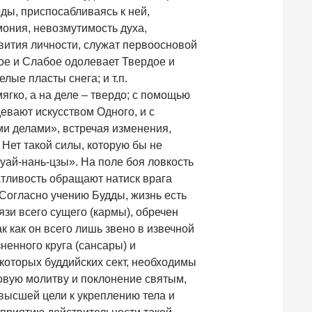
ды, приспосабливаясь к ней,
ония, невозмутимость духа,
вития личности, служат первоосновой
ое и Слабое одолевает Твердое и
лые пласты снега; и т.п.
ягко, а на деле – твердо; с помощью
вают искусством Одного, и с
и делами», встречая изменения,
 Нет такой силы, которую бы не
Хуай-нань-цзы». На поле боя ловкость
атливость обращают натиск врага
 Согласно учению Будды, жизнь есть
язи всего сущего (кармы), обречен
 как он всего лишь звено в извечной
ненного круга (сансары) и
екоторых буддийских сект, необходимы
овую молитву и поклонение святым,
 высшей цели к укреплению тела и