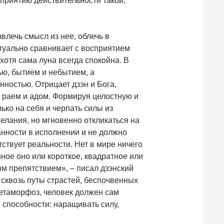
сприятию действительности такой,
влечь смысл из нее, облечь в
туально сравнивает с восприятием
хотя сама луна всегда спокойна. В
ю, бытием и небытием, а
нностью. Отрицает дзэн и Бога,
раем и адом. Формируя целостную и
ько на себя и черпать силы из
елания, но мгновенно откликаться на
танности в исполнении и не должно
ствует реальности. Нет в мире ничего
нное оно или короткое, квадратное или
ым препятствием», – писал дзэнский
 сквозь путы страстей, беспочвенных
метаморфоз, человек должен сам
 способности: наращивать силу,