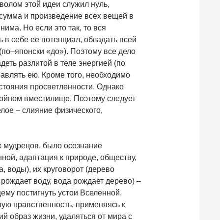
олом этой идеи служил нуль,
 сумма и произведение всех вещей в
нима. Но если это так, то вся
ь в себе ее потенциал, обладать всей
(по–японски «до»). Поэтому все дело
деть разлитой в теле энергией (по
равлять ею. Кроме того, необходимо
остояния просветленности. Однако
тойном вместилище. Поэтому следует
елое – слияние физического,
х мудрецов, было осознание
нной, адаптация к природе, обществу,
, воды), их круговорот (дерево
 рождает воду, вода рождает дерево) –
ему постигнуть устои Вселенной,
ую нравственность, применяясь к
й образ жизни, удаляться от мира с