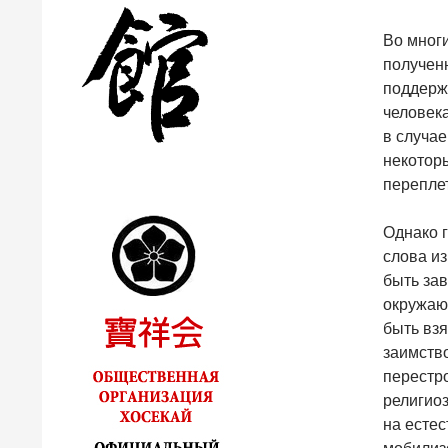
Во многи
получен
поддержи
человека
в случае
некоторы
перепле
Однако г
слова из
быть за
окружаю
быть вз
заимств
перестро
религиоз
на естес