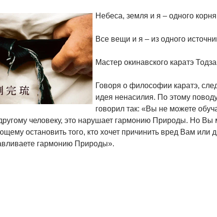
Небеса, земля и я – одного корня
Все вещи и я – из одного источни
Мастер окинавского каратэ Тодза
Говоря о философии каратэ, след
идея ненасилия. По этому повод
говорил так: «Вы не можете обуч
ругому человеку, это нарушает гармонию Природы. Но Вы мо
щему остановить того, кто хочет причинить вред Вам или 
авливаете гармонию Природы».