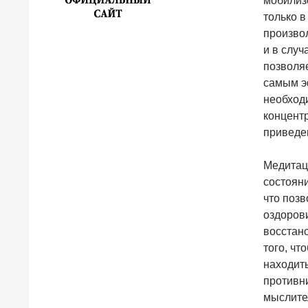
мобилиз
только в
произво
и в случ
позволяе
самым э
необходи
концент
приведен
Медитац
состоян
что поз
оздоров
восстан
того, чт
находит
противн
мыслител