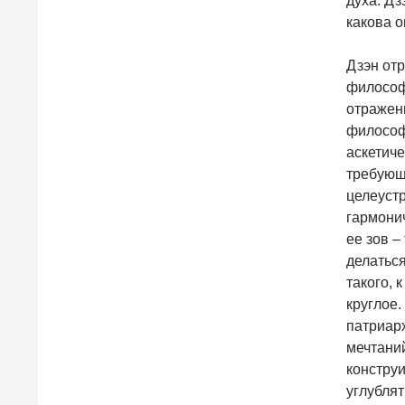
духа. Дз
какова о
Дзэн отр
философ
отражени
философ
аскетиче
требующ
целеустр
гармонич
ее зов –
делаться
такого, 
круглое.
патриарх
мечтаний
конструи
углублят