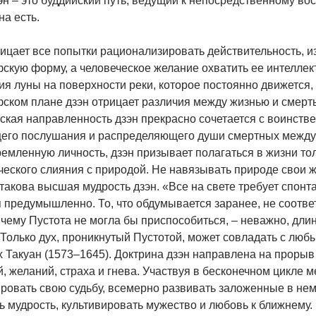
эн – это буддийский путь, ведущий к непосредственному во
на есть.
ицает все попытки рационализировать действительность, из
скую форму, а человеческое желание охватить ее интеллек
я луны на поверхности реки, которое постоянно движется, 
ском плане дзэн отрицает различия между жизнью и смерть
ская направленность дзэн прекрасно сочетается с воинстве
его послушания и распределяющего души смертных между 
емленную личность, дзэн призывает полагаться в жизни тол
еского слияния с природой. Не навязывать природе свои ж
 такова высшая мудрость дзэн. «Все на свете требует спон
 предумышленно. То, что обдумывается заранее, не соответ
к чему Пустота не могла бы приспособиться, – неважно, дли
 Только дух, проникнутый Пустотой, может совладать с люб
 Такуан (1573–1645). Доктрина дзэн направлена на прорыв
, желаний, страха и гнева. Участвуя в бесконечном цикле 
ровать свою судьбу, всемерно развивать заложенные в нем
ь мудрость, культивировать мужество и любовь к ближнему.