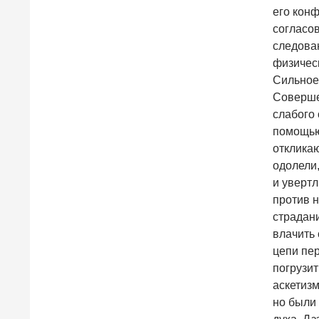
его конф
согласо
следова
физичес
Сильное:
Совершен
слабого
помощью
откликаю
одолели,
и увертл
против н
страдани
влачить 
цепи пер
погрузит
аскетиз
но были 