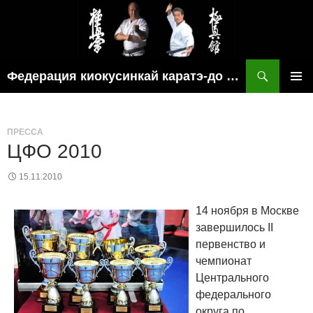
Поиск
Федерация киокусинкай каратэ-до рязанской области
ПЕРЕЙТИ
ОСНОВ
К
МЕНЮ
СОДЕРЖИМОМУ
ПРЕССА
ЦФО 2010
15.11.2010
14 ноября в Москве
завершилось II
первенство и
чемпионат
Центрального
федерального
округа по