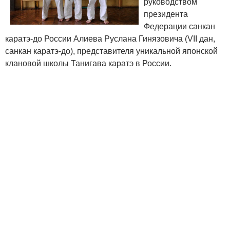
руководством
президента
Федерации санкан
каратэ-до России Алиева Руслана Гинязовича (VII дан,
санкан каратэ-до), представителя уникальной японской
клановой школы Танигава каратэ в России.