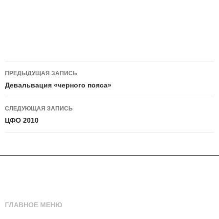
Навигация
ПРЕДЫДУЩАЯ ЗАПИСЬ
по
Девальвация «черного пояса»
записям
СЛЕДУЮЩАЯ ЗАПИСЬ
ЦФО 2010
ГЛАВНОЕ МЕНЮ