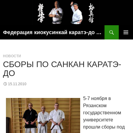
Поиск
Федерация киокусинкай каратэ-до рязанской области
ПЕРЕЙТИ
ОСНОВ
К
МЕНЮ
СОДЕРЖИМОМУ
НОВОСТИ
СБОРЫ ПО САНКАН КАРАТЭ-
ДО
15.11.2010
5-7 ноября в
Рязанском
государственном
университете
прошли сборы под