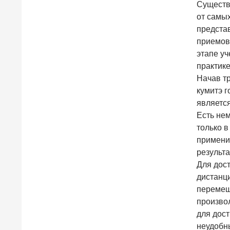
Существ
от самы
представ
приемов
этапе уч
практик
Начав тр
кумитэ г
является
Есть нем
только в
применит
результа
Для дос
дистанц
перемещ
произво
для дос
неудобны