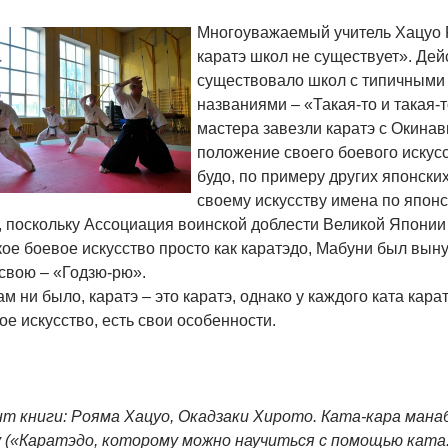
Многоуважаемый учитель Хацуо 
каратэ школ не существует». Дей
существовало школ с типичными 
названиями – «Такая-то и такая-т
мастера завезли каратэ с Окинав
положение своего боевого искусс
будо, по примеру других японски
своему искусству имена по японс
, поскольку Ассоциация воинской доблести Великой Японии
ое боевое искусство просто как каратэдо, Мабуни был вын
свою – «Годзю-рю».
ам ни было, каратэ – это каратэ, однако у каждого ката кар
ое искусство, есть свои особенности.
т книги: Рояма Хацуо, Окадзаки Хирото. Ката-кара мана
 («Каратэдо, которому можно научиться с помощью ката