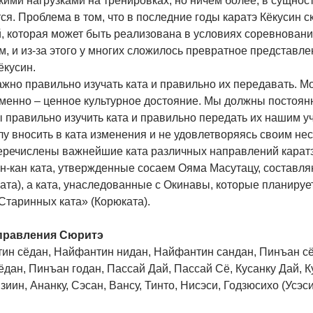
ими нагрузками на тренировках, но ничем более, в сущност
ся. Проблема в том, что в последние годы каратэ Кёкусин с
й, которая может быть реализована в условиях соревнован
, и из-за этого у многих сложилось превратное представле
ёкусин.
жно правильно изучать ката и правильно их передавать. Мож
менно – ценное культурное достояние. Мы должны постоян
ы правильно изучить ката и правильно передать их нашим у
лу вносить в ката изменения и не удовлетворяясь своим н
еречислены важнейшие ката различных направлений каратэ
ин-кан ката, утвержденные сосаем Ояма Масутацу, составл
ата), а ката, унаследованные с Окинавы, которые планируе
Старинных ката» (Корюката).
правления Сюритэ
ин сёдан, Найфантин нидан, Найфантин сандан, Пинъан сё
дан, Пинъан годан, Пассай Дай, Пассай Сё, Кусанку Дай, Ку
зиин, Ананку, Сэсан, Вансу, Тинто, Нисэси, Годзюсихо (Усэси