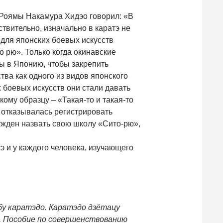
Роямы Накамура Хидэо говорил: «В
ствительно, изначально в каратэ не
для японских боевых искусств
о рю». Только когда окинавские
ы в Японию, чтобы закрепить
тва как одного из видов японского
х боевых искусств они стали давать
кому образцу – «Такая-то и такая-то
 отказывалась регистрировать
ужден назвать свою школу «Сито-рю»,
атэ и у каждого человека, изучающего
бу каратэдо. Каратэдо дзётацу
. Пособие по совершенствованию