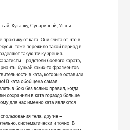
сай, Кусанку, Супаринпэй, Усэси
 практикуют ката. Они считают, что в
Кёкусин тоже пережило такой период в
азделяют такую точку зрения.
каратисты – радетели боевого каратэ,
арианты бункай каких-то фрагментов
твительности в ката, которые оставили
но! В ката обобщена самая
леть в бою без всяких правил, когда
ки сохранили в ката гораздо больше
ому для нас именно ката являются
пользования тела, другие –
тельно, систематически и точно. В