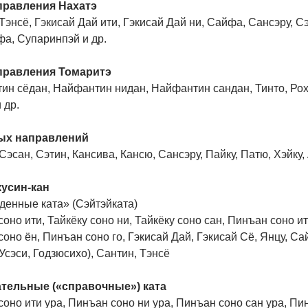
правления Нахатэ
Тэнсё, Гэкисай Дай ити, Гэкисай Дай ни, Сайфа, Сансэру, С
фа, Супаринпэй и др.
правления Томаритэ
н сёдан, Найфантин нидан, Найфантин сандан, Тинто, Роха
 др.
ых направлений
Сэсан, Сэтин, Кансива, Кансю, Сансэру, Пайку, Патю, Хэйку,
кусин-кан
денные ката» (Сэйтэйката)
соно ити, Тайкёку соно ни, Тайкёку соно сан, Пинъан соно и
оно ён, Пинъан соно го, Гэкисай Дай, Гэкисай Сё, Янцу, Сай
Усэси, Годзюсихо), Сантин, Тэнсё
тельные («справочные») ката
оно ити ура, Пинъан соно ни ура, Пинъан соно сан ура, Пин