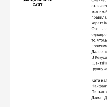
физическ
отличает
технико
правилам
каратэ К
Очень ва
одновре
то, чтоб
произво
Далее п
В Кёкус
(Сэйтэйк
группу «
Ката на
Найфант
Пинъан ё
Дзион, Д