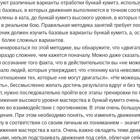
уют различные варианты отработки бункай кумитэ, использ
х базовых, в которых движения выполняются в точном соот
лены в ката, до бункай кумитэ высокого уровня, в которы
 в реальном бою. Правильная методика занятий требует по
еник должен изучить базовые варианты бункай кумитэ, а, о
е более сложных вариантов.
енироваться по этой методике, вы обнаружите, что «двигать
ораздо сложнее, чем кажется поначалу. Можно даже сказать,
 осознание того факта, что в действительности вы «не може
ало людей, которые утверждают, что «технику ката невозмо
 отношении тех, которые «не могут двигаться». «Не можеш
ь», бессмысленно желать достичь результата вдруг и без 
т, нужно последовательно пройти все этапы тренировки по
тижения высокого уровня мастерства в бункай кумитэ очен
ию во взаимодействии с противником. В этом очень большу
ения. При этом необходимо понять, что изменять движения
лу в соответствии со своим личным их пониманием – значи
тижения мастерства в ката. Очень важно овладеть теми дви
ми, нельзя подстраивать движения под себя, облегчая себе