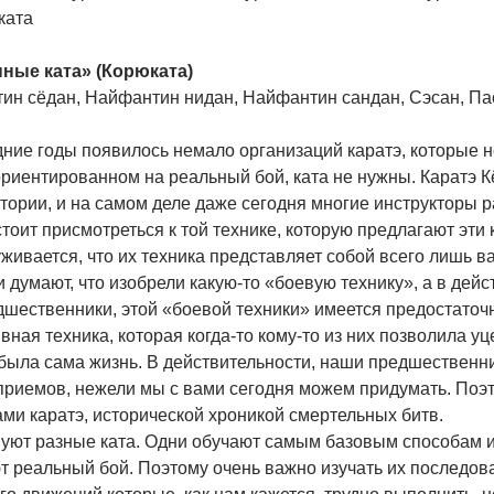
ката
ные ката» (Корюката)
ин сёдан, Найфантин нидан, Найфантин сандан, Сэсан, Пас
ние годы появилось немало организаций каратэ, которые не
ориентированном на реальный бой, ката не нужны. Каратэ 
тории, и на самом деле даже сегодня многие инструкторы р
тоит присмотреться к той технике, которую предлагают эти 
живается, что их техника представляет собой всего лишь в
и думают, что изобрели какую-то «боевую технику», а в дейс
дшественники, этой «боевой техники» имеется предостаточ
ная техника, которая когда-то кому-то из них позволила уце
была сама жизнь. В действительности, наши предшественни
приемов, нежели мы с вами сегодня можем придумать. Поэт
ми каратэ, исторической хроникой смертельных битв.
уют разные ката. Одни обучают самым базовым способам ис
 реальный бой. Поэтому очень важно изучать их последова