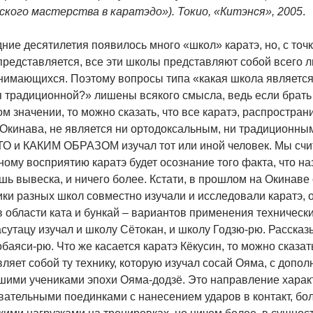
ского мастерства в каратэдо»). Токио, «Китэнся», 2005
.
ние десятилетия появилось много «школ» каратэ, но, с точ
 представляется, все эти школы представляют собой всего
анимающихся. Поэтому вопросы типа «какая школа является
я традиционной?» лишены всякого смысла, ведь если брать
ом значении, то можно сказать, что все каратэ, распростра
Окинава, не является ни ортодоксальным, ни традиционным
ТО и КАКИМ ОБРАЗОМ изучал тот или иной человек. Мы счи
ому восприятию каратэ будет осознание того факта, что н
шь вывеска, и ничего более. Кстати, в прошлом на Окинав
ики разных школ совместно изучали и исследовали каратэ,
 области ката и бункай – вариантов применения технических
утацу изучал и школу Сётокан, и школу Годзю-рю. Рассказы
баяси-рю. Что же касается каратэ Кёкусин, то можно сказат
ляет собой ту технику, которую изучал сосай Ояма, с доп
ршими учениками эпохи Ояма-додзё. Это направление харак
ательными поединками с нанесением ударов в контакт, бол