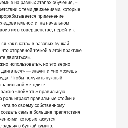
уемые на разных этапах обучения, –
ветствии с теми движениями, которые
х прорабатывается применение
следовательности: на начальном
своив их в совершенстве, перейти к
ся как в ката» в базовых бункай
 что отправной точкой в этой практике
те двигаться».
жно использовать», но это верно
ь двигаться» — значит и «не можешь
труда. Чтобы получить нужный
 правильной методике.
ь важно «поймать» правильную
ю роль играют правильные стойки и
 ката по своему собственному
т создать самые большие препятствия
жениями, которые кажутся
 задачу в бункай кумитэ.