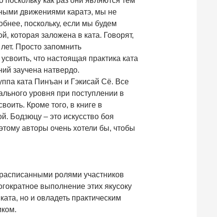
о поскольку как раз они являются тем
ьными движениями каратэ, мы не
обнее, поскольку, если мы будем
й, которая заложена в ката. Говорят,
 лет. Просто запомнить
усвоить, что настоящая практика ката
ний заучена натвердо.
уппа ката Пинъан и Гэкисай Сё. Все
ального уровня при поступлении в
оить. Кроме того, в книге в
й. Бодзюцу – это искусство боя
этому авторы очень хотели бы, чтобы
с расписанными ролями участников
огократное выполнение этих якусоку
ката, но и овладеть практическим
иком.