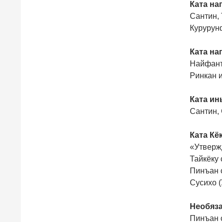
Ката на
Сантин, 
Курурун
Ката на
Найфанти
Ринкан и
Ката ин
Сантин, 
Ката Кё
«Утверж
Тайкёку 
Пинъан с
Сусихо (
Необяза
Пинъан с