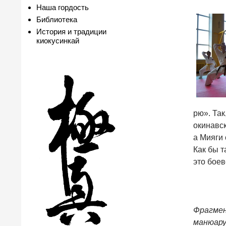
Наша гордость
Библиотека
История и традиции
киокусинкай
рю». Так
окинавск
а Мияги 
Как бы т
это боев
Фрагмен
манюару