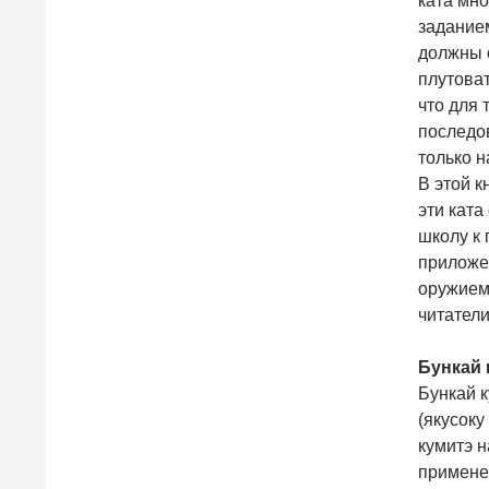
ката мно
задание
должны о
плутоват
что для 
последов
только н
В этой к
эти ката
школу к 
приложен
оружием,
читатели
Бункай 
Бункай 
(якусоку
кумитэ н
примене