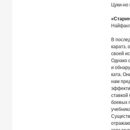
Цуки-но 
«Старин
Найфант
В послед
каратэ, 
своей ис
Однако с
и обнару
ката. Он
нам пре
эффектив
ставкой 
боевых 
учебника
Существ
отражают