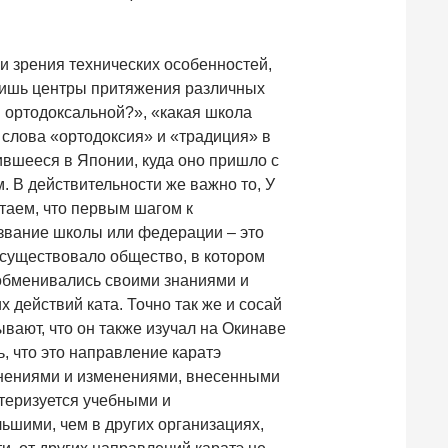
ки зрения технических особенностей,
 лишь центры притяжения различных
 ортодоксальной?», «какая школа
 слова «ортодоксия» и «традиция» в
нившееся в Японии, куда оно пришло с
. В действительности же важно то, У
таем, что первым шагом к
азвание школы или федерации – это
е существовало общество, в котором
 обменивались своими знаниями и
 действий ката. Точно так же и сосай
вают, что он также изучал на Окинаве
ь, что это направление каратэ
олнениями и изменениями, внесенными
теризуется учебными и
ьшими, чем в других организациях,