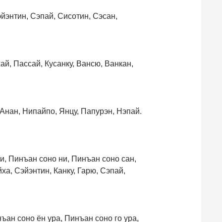
эйэнтин, Сэпай, Сисотин, Сэсан,
й, Пассай, Кусанку, Вансю, Ванкан,
 Анан, Нипайпо, Янцу, Папурэн, Нэпай.
ти, Пинъан соно ни, Пинъан соно сан,
ха, Сэйэнтин, Канку, Гарю, Сэпай,
ъан соно ён ура, Пинъан соно го ура,