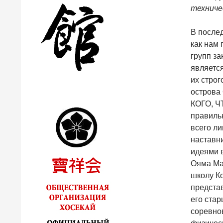
техниче
В послед
как нам
групп з
являетс
их строг
острова 
КОГО, Ч
правильн
всего ли
наставн
идеями в
Ояма Мас
школу Ко
представ
его ста
соревнов