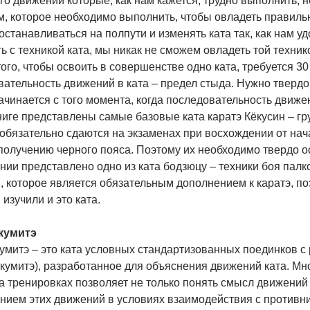
го движений которые, как нам кажется, трудно выполнить, н
м, которое необходимо выполнить, чтобы овладеть правил
станавливаться на полпути и изменять ката так, как нам уд
ь с техникой ката, мы никак не сможем овладеть той технико
того, чтобы освоить в совершенстве одно ката, требуется 30
ательность движений в ката – предел стыда. Нужно твердо 
ачинается с того момента, когда последовательность движе
ниге представлены самые базовые ката каратэ Кёкусин – гр
 обязательно сдаются на экзаменах при восхождении от нач
получению черного пояса. Поэтому их необходимо твердо осв
ии представлено одно из ката бодзюцу – техники боя палко
 которое является обязательным дополнением к каратэ, по
 изучили и это ката.
кумитэ
кумитэ – это ката условных стандартизованных поединков 
 кумитэ), разработанное для объяснения движений ката. Мн
а тренировках позволяет не только понять смысл движений 
нием этих движений в условиях взаимодействия с противн