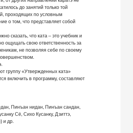
и, от других направлений каратэ не
катилось до занятий только той
ий, проходящих по условным
ние о том, что представляет собой
но сказать, что ката – это учебник и
но ощущать свою ответственность за
ченикам, не позволяя себе по своему
есовершенством.
.
яют группу «Утвержденных ката»
тся включить в программу, составляют
дан, Пинъан нидан, Пинъан сандан,
санку Сё, Сихо Кусанку, Дзиттэ,
) и др.