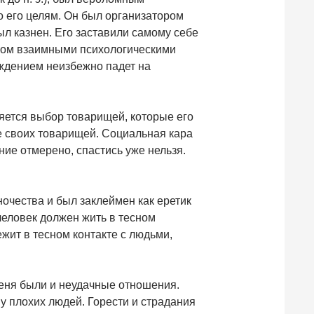
о его целям. Он был организатором
ыл казнен. Его заставили самому себе
нном взаимными психологическими
ждением неизбежно падет на
ляется выбор товарищей, которые его
е своих товарищей. Социальная кара
ние отмерено, спастись уже нельзя.
ночества и был заклеймен как еретик
человек должен жить в тесном
ежит в тесном контакте с людьми,
меня были и неудачные отношения.
у плохих людей. Горести и страдания