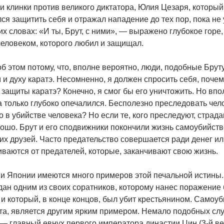
 клинки против великого диктатора, Юлия Цезаря, который
ся защитить себя и отражал нападение до тех пор, пока не 
х словах: «И ты, Брут, с ними», — выражено глубокое горе,
человеком, которого любил и защищал.
б этом потому, что, вполне вероятно, люди, подобные Бруту,
и духу каратэ. Несомненно, я должен спросить себя, почем
защиты каратэ? Конечно, я смог бы его уничтожить. Но впол
а только глубоко опечалился. Бесполезно преследовать чело
 в убийстве человека? Но если те, кого преследуют, страда
ошо. Брут и его сподвижники покончили жизнь самоубийств
их друзей. Часто предательство совершается ради денег ил
ваются от предателей, которые, заканчивают свою жизнь.
ии Японии имеются много примеров этой печальной истины.
дан одним из своих соратников, которому нанес поражение
 и который, в конце концов, был убит крестьянином. Самоу
та, является другим ярким примером. Немало подобных слу
— главный евнух первого императора династии Цин (3-й век