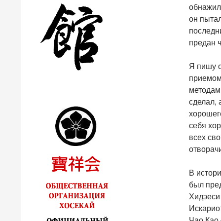
обнажили
он пытал
последни
предан 
Я пишу о
приемом 
методам 
сделал, 
хорошего
себя хор
всех сво
отворачи
В истор
был пре
Хидэеси
Искарио
Чао Као 