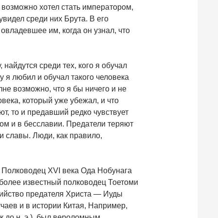
 возможно хотел стать императором,
увидел среди них Брута. В его
 овладевшее им, когда он узнал, что
 найдутся среди тех, кого я обучал
у я любил и обучал такого человека
не возможно, что я бы ничего и не
века, который уже убежал, и что
ют, то и предавший редко чувствует
ом и в бесславии. Предатели теряют
и славы. Люди, как правило,
 Полководец XVI века Ода Нобунага
 более известный полководец Тоетоми
бийство предателя Христа — Иуды
чаев и в истории Китая, Например,
 до н. э.), был вероломным