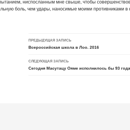
пытанием, ниспосланным мне свыше, чтобы совершенствов
ильную боль, чем удары, наносимые моими противниками в 
Навигация
ПРЕДЫДУЩАЯ ЗАПИСЬ
по
Всероссийская школа в Лоо. 2016
записям
СЛЕДУЮЩАЯ ЗАПИСЬ
Сегодня Масутацу Ояме исполнилось бы 93 года