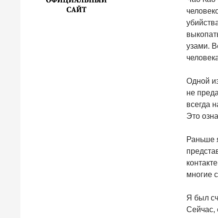
человеко
убийства
выкопат
узами. 
человека
Одной из
не преда
всегда н
Это озна
Раньше я
представ
контакте
многие 
Я был с
Сейчас, 