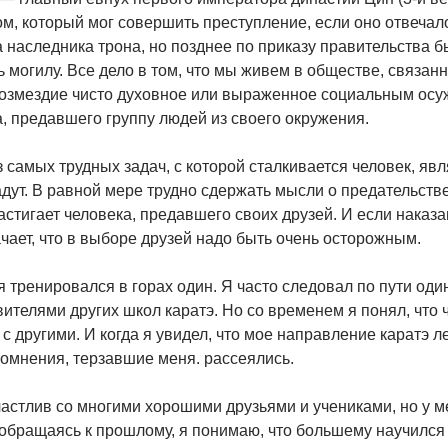
м, который мог совершить преступление, если оно отвечал
 наследника трона, но позднее по приказу правительства б
ь могилу. Все дело в том, что мы живем в обществе, связа
Возмездие чисто духовное или выраженное социальным осу
, предавшего группу людей из своего окружения.
 самых трудных задач, с которой сталкивается человек, яв
дут. В равной мере трудно сдержать мысли о предательств
астигает человека, предавшего своих друзей. И если наказа
чает, что в выборе друзей надо быть очень осторожным.
 тренировался в горах один. Я часто следовал по пути оди
ителями других школ каратэ. Но со временем я понял, что 
 с другими. И когда я увидел, что мое направление каратэ л
сомнения, терзавшие меня. рассеялись.
частлив со многими хорошими друзьями и учениками, но у 
обращаясь к прошлому, я понимаю, что большему научился 