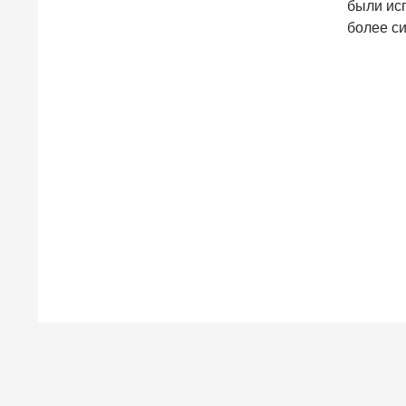
были ис
более с