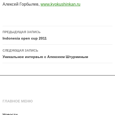
Алексей Горбылев,
www.kyokushinkan.ru
Навигация
ПРЕДЫДУЩАЯ ЗАПИСЬ
по
Indonesia open cup 2011
записям
СЛЕДУЮЩАЯ ЗАПИСЬ
Уникальное интервью с Алексеем Штурминым
ГЛАВНОЕ МЕНЮ
Новости