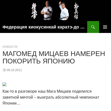
Поиск
Федерация киокусинкай каратэ-до рязанской области
ПЕРЕЙТИ
ОСНОВ
К
МЕНЮ
СОДЕРЖИМОМУ
НОВОСТИ
МАГОМЕД МИЦАЕВ НАМЕРЕН
ПОКОРИТЬ ЯПОНИЮ
09.10.2011
Как-то в разговоре наш Мага Мицаев поделился
заветной мечтой – выиграть абсолютный чемпионат
Японии…