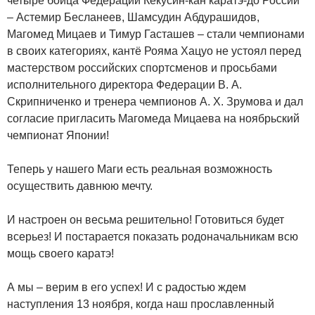
четыре бойца Федерации Кёкусин-кан каратэ-до России
– Астемир Бесланеев, Шамсудин Абдурашидов,
Магомед Мицаев и Тимур Гасташев – стали чемпионами
в своих категориях, кантё Рояма Хацуо не устоял перед
мастерством российских спортсменов и просьбами
исполнительного директора Федерации В. А.
Скрипниченко и тренера чемпионов А. Х. Зрумова и дал
согласие пригласить Магомеда Мицаева на ноябрьский
чемпионат Японии!
Теперь у нашего Маги есть реальная возможность
осуществить давнюю мечту.
И настроен он весьма решительно! Готовиться будет
всерьез! И постарается показать родоначальникам всю
мощь своего каратэ!
А мы – верим в его успех! И с радостью ждем
наступления 13 ноября, когда наш прославленный