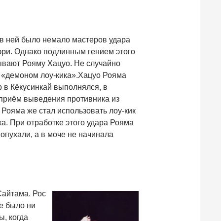
 в ней было немало мастеров удара
гэри. Однако подлинным гением этого
ывают Рояму Хацуо. Не случайно
 «демоном лоу-кика».Хацуо Рояма
р в Кёкусинкай выполнялся, в
й приём выведения противника из
 Рояма же стал использовать лоу-кик
а. При отработке этого удара Рояма
 опухали, а в моче не начинала
Сайтама. Рос
е было ни
, когда