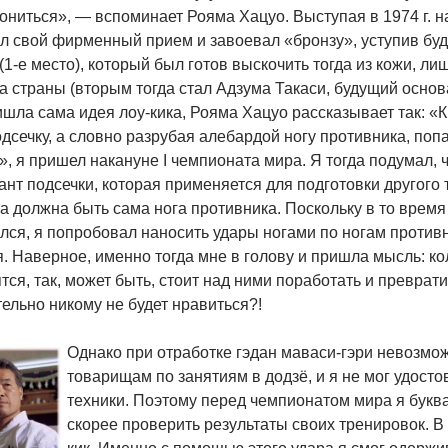
ониться», — вспоминает Рояма Хацуо. Выступая в 1974 г. 
л свой фирменный прием и завоевал «бронзу», уступив бу
(1-е место), который был готов выскочить тогда из кожи, ли
 страны (вторым тогда стал Адзума Такаси, будущий основат
шла сама идея лоу-кика, Рояма Хацуо рассказывает так: «К 
одсечку, а словно разрубая алебардой ногу противника, п
, я пришел накануне I чемпионата мира. Я тогда подумал, 
ант подсечки, которая применяется для подготовки другого
а должна быть сама нога противника. Поскольку в то время
ся, я попробовал наносить удары ногами по ногам противни
. Наверное, именно тогда мне в голову и пришла мысль: ко
тся, так, может быть, стоит над ними поработать и превратит
ельно никому не будет нравиться?!
Однако при отработке гэдан маваси-гэри невозмо
товарищам по занятиям в додзё, и я не мог удост
техники. Поэтому перед чемпионатом мира я букв
скорее проверить результаты своих тренировок. В