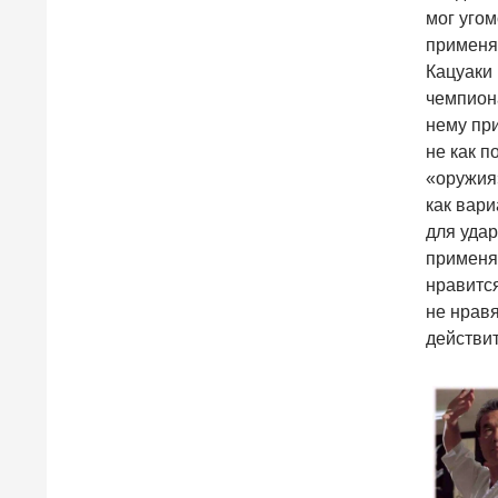
мог угом
применя
Кацуаки 
чемпиона
нему при
не как п
«оружия»
как вари
для удар
применял
нравится
не нравя
действит