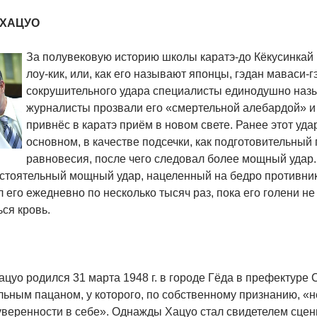
 ХАЦУО
За полувековую историю школы каратэ-до Кёкусинкай
лоу-кик, или, как его называют японцы, гэдан маваси-
сокрушительного удара специалисты единодушно наз
журналисты прозвали его «смертельной алебардой» и
привнёс в каратэ приём в новом свете. Ранее этот уда
основном, в качестве подсечки, как подготовительны
равновесия, после чего следовал более мощный удар.
остоятельный мощный удар, нацеленный на бедро противник
 его ежедневно по несколько тысяч раз, пока его голени не
ся кровь.
цуо родился 31 марта 1948 г. в городе Гёда в префектуре 
ьным пацаном, у которого, по собственному признанию, «н
уверенности в себе». Однажды Хацуо стал свидетелем сцены