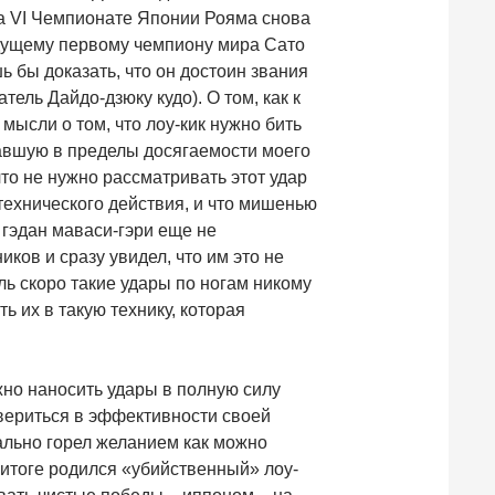
на VI Чемпионате Японии Рояма снова
дущему первому чемпиону мира Сато
шь бы доказать, что он достоин звания
ель Дайдо-дзюку кудо). О том, как к
мысли о том, что лоу-кик нужно бить
опавшую в пределы досягаемости моего
что не нужно рассматривать этот удар
 технического действия, и что мишенью
 гэдан маваси-гэри еще не
ков и сразу увидел, что им это не
ль скоро такие удары по ногам никому
ь их в такую технику, которая
жно наносить удары в полную силу
овериться в эффективности своей
ально горел желанием как можно
 итоге родился «убийственный» лоу-