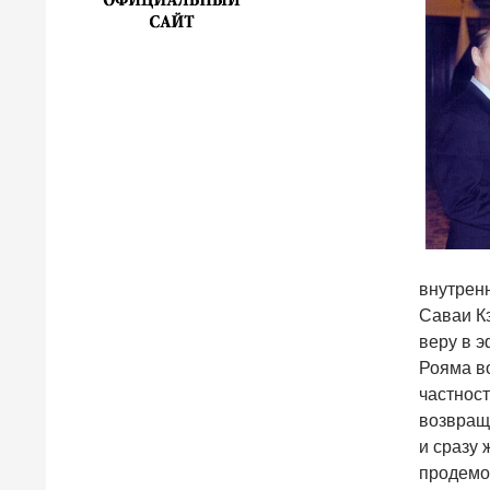
внутренн
Саваи К
веру в э
Рояма во
частнос
возвращ
и сразу
продемо