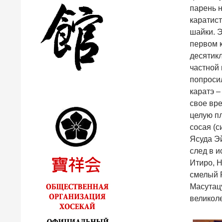
парень 
каратис
шайки. Э
первом 
десятикл
частной
попросил
каратэ –
свое вре
целую п
сосая (с
Ясуда Эй
след в и
Итиро, Н
смелый 
Масутацу
великол