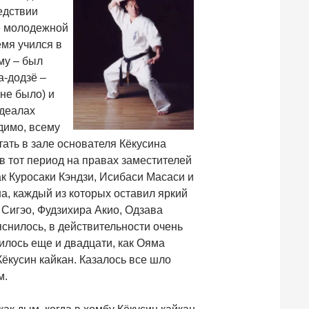
едствии
» молодежной
емя учился в
му – был
а-додзё –
не было) и
идеалах
идимо, всему
тать в зале основателя Кёкусина
в тот период на правах заместителей
ак Куросаки Кэндзи, Исибаси Масаси и
на, каждый из которых оставил яркий
 Сигэо, Фудзихира Акио, Одзава
яснилось, в действительности очень
лось еще и двадцати, как Ояма
ёкусин кайкан. Казалось все шло
м.