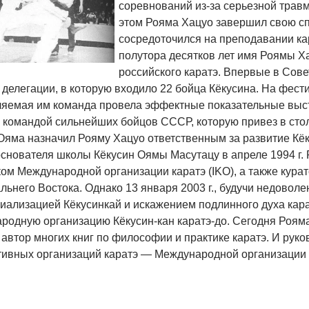
соревнований из-за серьезной трав
этом Рояма Хацуо завершил свою сп
сосредоточился на преподавании ка
полутора десятков лет имя Роямы Ха
российского каратэ. Впервые в Сове
 делегации, в которую входило 22 бойца Кёкусина. На фест
ляемая им команда провела эффектные показательные выст
с командой сильнейших бойцов СССР, которую привез в стол
 Ояма назначил Рояму Хацуо ответственным за развитие Кё
основателя школы Кёкусин Оямы Масутацу в апреле 1994 г.
ком Международной организации каратэ (IKO), а также кур
льнего Востока. Однако 13 января 2003 г., будучи недоволе
иализацией Кёкусинкай и искажением подлинного духа кара
родную организацию Кёкусин-кан каратэ-до. Сегодня Рояма
 автор многих книг по философии и практике каратэ. И рук
тивных организаций каратэ — Международной организации К