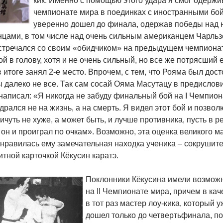
кик. Именно с помощью этого удара я смог одержи
чемпионате мира в поединках с иностранными бой
уверенно дошел до финала, одержав победы над 
нцами, в том числе над очень сильным американцем Чарльз
стречался со своим «обидчиком» на предыдущем чемпионат
ой в голову, хотя и не очень сильный, но все же потрясший
в итоге занял 2-е место. Впрочем, с тем, что Рояма был дос
 далеко не все. Так сам сосай Ояма Масутацу в предислов
написал: «Я никогда не забуду финальный бой на I Чемпиона
дрался не на жизнь, а на смерть. Я видел этот бой и позвол
ичуть не хуже, а может быть, и лучше противника, пусть в 
он и проиграл по очкам». Возможно, эта оценка великого м
нравилась ему замечательная находка ученика – сокрушите
итной карточкой Кёкусин каратэ.
Поклонники Кёкусина имели возможно
на II Чемпионате мира, причем в ка
в тот раз мастер лоу-кика, который 
дошел только до четвертьфинала, по