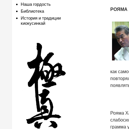
Наша гордость
РОЯМА
Библиотека
История и традиции
киокусинкай
как сам
повторял
появлять
Рояма Ха
слабосил
грамма 