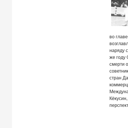
во главе
возглав
наряду 
же году
смерти 
советни
стран Да
коммерц
Междуна
Кёкусин,
перспек