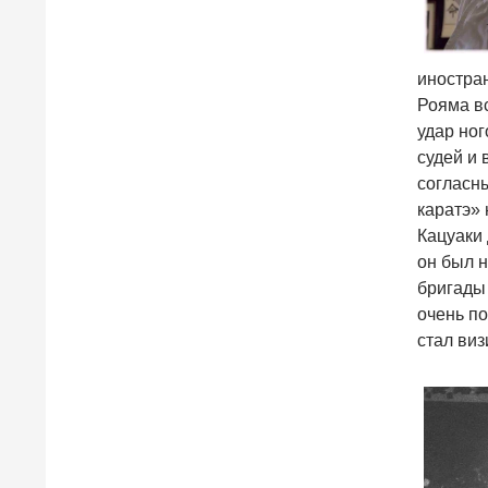
иностра
Рояма в
удар ног
судей и 
согласны
каратэ» 
Кацуаки 
он был н
бригады 
очень по
стал виз