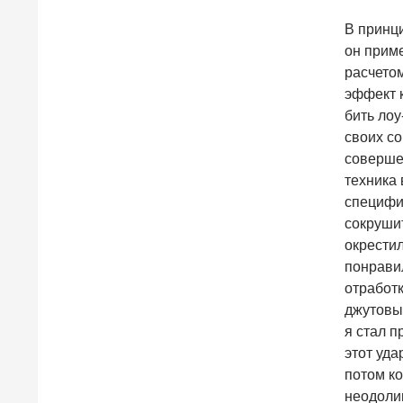
В принци
он приме
расчетом
эффект к
бить лоу
своих со
соверше
техника 
специфи
сокруши
окрести
понравил
отработк
джутовый
я стал п
этот уда
потом ко
неодолим