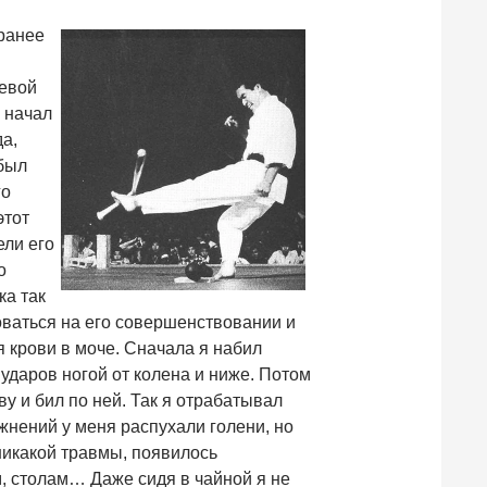
 ранее
левой
 начал
да,
 был
го
этот
ели его
о
ка так
оваться на его совершенствовании и
я крови в моче. Сначала я набил
ударов ногой от колена и ниже. Потом
у и бил по ней. Так я отрабатывал
ажнений у меня распухали голени, но
 никакой травмы, появилось
м, столам… Даже сидя в чайной я не