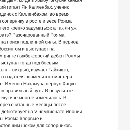
как дым, когда в хомбу Кёкусин кайкан
ий гигант Ян Калленбах, ученик
динок с Калленбахом, во время
 сопернику в росте и весе Рояма
 его крепко задуматься: а так ли уж
аратэ? Разочарованный Рояма
 на поиск подлинной силы. В период
кбоксингом и выступает на
 ринге (кикбоксерский дебют Роямы
 выступал тогда под боевым
н – вихрь»), изучает Тайкикэн,
го создателя знаменитого мастера
дэо. Именно Накамура вернул Хацуо
ав правильный путь. В результате
Кёкусине многое изменилось. В
через считанные месяцы после
о дебютирует на V чемпионате Японии
ны Рояма впервые и
настоящим шоком для соперников.