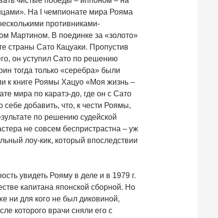
вать чистые победы – иппоном – на
цами». На I чемпионате мира Рояма
несколькими противниками-
ом Мартином. В поединке за «золото»
е страны Сато Кацуаки. Пропустив
 его, он уступил Сато по решению
тоин тогда только «серебра» были
ии к книге Роямы Хацуо «Моя жизнь –
те мира по каратэ-до, где он с Сато
ю себе добавить, что, к чести Роямы,
результате по решению судейской
астера не совсем беспристрастна – уж
льный лоу-кик, который впоследствии
сть увидеть Рояму в деле и в 1979 г.
честве капитана японской сборной. Но
уже ни для кого не был диковиной,
сле которого врачи сняли его с