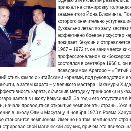
Однако эти иллюзии развеялись, 
приехал на стажировку голландск
знаменитого Йона Блюминга. Пое
которого значительно уступавший
буквально летал по залу, заставил
эффективно боевое искусство к
покидает Кёкусин и отправляется
1967 – 1972 гг. он занимается ки
профессиональном кикбоксерском
состоялся в сентябре 1968 г., он
псевдонимом Арагоро – «Пятый сы
ий стиль кэмпо с китайскими корнями, под руководством е
энъити, а затем каратэ – у великого мастера Накамуры Хи
ффективность каратэ, объяснив методику тренировки и указ
звращается в школу Кёкусинкай. За годы его отсутствия в 
ти, начали проводиться открытые чемпионаты страны. Уже 
ения в школу Оямы Масутацу, 4 ноября 1973 г. Рояма Хацу
 же становится чемпионом. Именно на том чемпионате стра
нстрировал свой магический лоу-кик, причем это явилось 