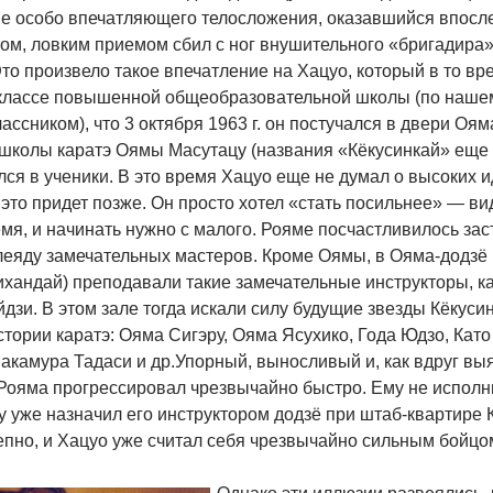
не особо впечатляющего телосложения, оказавшийся впосл
том, ловким приемом сбил с ног внушительного «бригадира
то произвело такое впечатление на Хацуо, который в то вр
классе повышенной общеобразовательной школы (по наше
ассником), что 3 октября 1963 г. он постучался в двери Оям
 школы каратэ Оямы Масутацу (названия «Кёкусинкай» еще 
ся в ученики. В это время Хацуо еще не думал о высоких 
 это придет позже. Он просто хотел «стать посильнее» — в
мя, и начинать нужно с малого. Рояме посчастливилось зас
леяду замечательных мастеров. Кроме Оямы, в Ояма-додзё 
ихандай) преподавали такие замечательные инструкторы, к
дзи. В этом зале тогда искали силу будущие звезды Кёкуси
стории каратэ: Ояма Сигэру, Ояма Ясухико, Года Юдзо, Като
акамура Тадаси и др.Упорный, выносливый и, как вдруг вы
Рояма прогрессировал чрезвычайно быстро. Ему не исполни
 уже назначил его инструктором додзё при штаб-квартире К
епно, и Хацуо уже считал себя чрезвычайно сильным бойцо