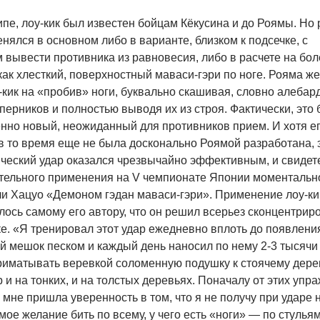
пе, лоу-кик был известен бойцам Кёкусина и до Роямы. Но
нялся в основном либо в варианте, близком к подсечке, с
 вывести противника из равновесия, либо в расчете на бо
ак хлесткий, поверхностный маваси-гэри по ноге. Рояма же
-кик на «пробив» ноги, буквально скашивая, словно алебар
перников и полностью выводя их из строя. Фактически, это
нно новый, неожиданный для противников прием. И хотя е
в то время еще не была досконально Роямой разработана, 
ческий удар оказался чрезвычайно эффективным, и свидет
тельного применения на V чемпионате Японии моментальн
ли Хацуо «Демоном гэдан маваси-гэри». Применение лоу-ки
ось самому его автору, что он решил всерьез сконцентрир
е. «Я тренировал этот удар ежедневно вплоть до появлени
 мешок песком и каждый день наносил по нему 2-3 тысячи 
риматывать веревкой соломенную подушку к стоячему дерев
р и на тонких, и на толстых деревьях. Поначалу от этих упр
 мне пришла уверенность в том, что я не получу при ударе
ое желание бить по всему, у чего есть «ноги» — по стулья