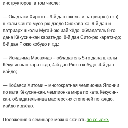
инструкторов, в том числе:
— Окадзаки Хирото – 9-й дан школы и патриарх (сокэ)
школы Синто мусо-рю дзёдо Сиокава-ха, 9-й дан и
патриарх школы Мугай-рю иай хёдо, обладатель 8-го
дана Кёкусин-кан каратэ-до, 8-й дан Сито-рю каратэ-до;
8-й дан Рюкю кобудо и т.д.;
— Исидзима Масахидэ – обладатель 5-го дана школы
Кёкусин-кан каратэ-до, 4-й дан Рюкю кобудо, 4-й дан
иайдо;
— Кобаяси Хитоми – многократная чемпионка Японии
по ката Кёкусин-кан, чемпионка мира по ката Кёкусин-
кан, обладательница мастерских степеней по кэндо,
иайдо и дзёдо.
Положения о семинаре можно скачать
по ссылке.