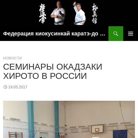
Поиск
Федерация киокусинкай каратэ-до рязанской области
ПЕРЕЙТИ
ОСНОВ
К
МЕНЮ
СОДЕРЖИМОМУ
НОВОСТИ
СЕМИНАРЫ ОКАДЗАКИ
ХИРОТО В РОССИИ
19.05.2017