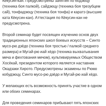
Кёкусин-кан. Предусмотрены занятия по бодзюцу
(техника боя палкой), сайдзюцу (техника боя трезубцем
сай), тонфадзюцу (техника боя тонфа) и каратэ (высшие
ката Кёкусин-кан). Аттестация по Кёкусин-кан не
предусмотрена.
Второй семинар будет посвящен изучению основ двух
традиционных японских школ боевых искусств – Синто
мусо-рю дзёдо (техника боя тростью / палкой среднего
размера) и Мугай-рю иай хёдо (техника выхватывания
меча и фехтования мечом), культивируемых Обществом
Хосёкай, президентом которого является наставник
Окадзаки Хирото. Предусмотрены экзамены по Рюкю
кобудзюцу, Синто мусо-рю дзёдо и Мугай-рю иай хёдо.
У желающих есть возможность принять участие в одном
или обоих семинарах.
Для проведения семинаров прибывают пять японских