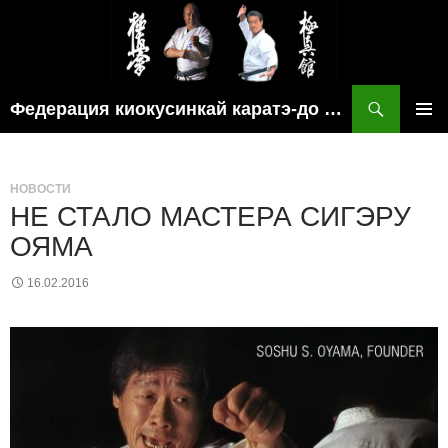
Поиск
Федерация киокусинкай каратэ-до рязанской области
ПЕРЕЙТИ
ОСНОВ
К
МЕНЮ
СОДЕРЖИМОМУ
НОВОСТИ
НЕ СТАЛО МАСТЕРА СИГЭРУ
ОЯМА
16.02.2016