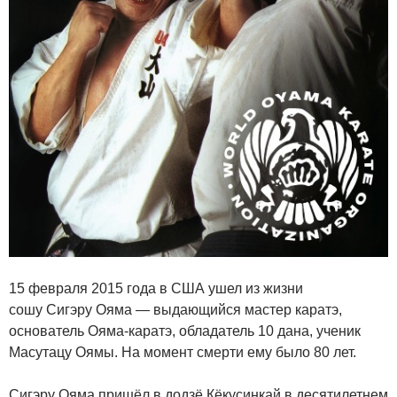
15 февраля 2015 года в США ушел из жизни
сошу Сигэру Ояма — выдающийся мастер каратэ,
основатель Ояма-каратэ, обладатель 10 дана, ученик
Масутацу Оямы. На момент смерти ему было 80 лет.
Сигэру Ояма пришёл в додзё Кёкусинкай в десятилетнем