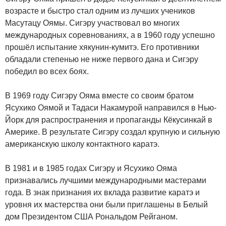
возрасте и быстро стал одним из лучших учеников
Масутацу Оямы. Сигэру участвовал во многих
международных соревнованиях, а в 1960 году успешно
прошёл испытание хякунин-кумитэ. Его противники
обладали степенью не ниже первого дана и Сигэру
победил во всех боях.
В 1969 году Сигэру Ояма вместе со своим братом
Ясухико Оямой и Тадаси Накамурой направился в Нью-
Йорк для распространения и пропаганды Кёкусинкай в
Америке. В результате Сигэру создал крупную и сильную
американскую школу контактного каратэ.
В 1981 и в 1985 годах Сигэру и Ясухико Ояма
признавались лучшими международными мастерами
года. В знак признания их вклада развитие каратэ и
уровня их мастерства они были приглашены в Белый
дом Президентом США Рональдом Рейганом.