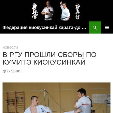
Поиск
Федерация киокусинкай каратэ-до рязанской области
ПЕРЕЙТИ
ОСНОВ
К
МЕНЮ
СОДЕРЖИМОМУ
НОВОСТИ
В РГУ ПРОШЛИ СБОРЫ ПО
КУМИТЭ КИОКУСИНКАЙ
27.10.2015