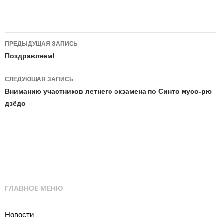
Навигация
ПРЕДЫДУЩАЯ ЗАПИСЬ
по
Поздравляем!
записям
СЛЕДУЮЩАЯ ЗАПИСЬ
Вниманию участников летнего экзамена по Синто мусо-рю
дзёдо
ГЛАВНОЕ МЕНЮ
Новости