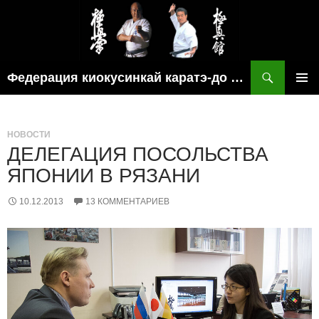
Поиск
Федерация киокусинкай каратэ-до рязанской области
ПЕРЕЙТИ
ОСНОВ
К
МЕНЮ
СОДЕРЖИМОМУ
НОВОСТИ
ДЕЛЕГАЦИЯ ПОСОЛЬСТВА
ЯПОНИИ В РЯЗАНИ
10.12.2013
13 КОММЕНТАРИЕВ