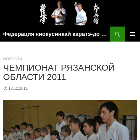
Поиск
Федерация киокусинкай каратэ-до рязанской области
ПЕРЕЙТИ
ОСНОВ
К
МЕНЮ
СОДЕРЖИМОМУ
НОВОСТИ
ЧЕМПИОНАТ РЯЗАНСКОЙ
ОБЛАСТИ 2011
18.12.2011