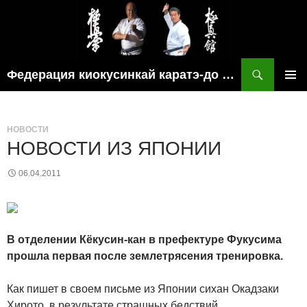
Поиск
Федерация киокусинкай каратэ-до рязанской области
ПЕРЕЙТИ
ОСНОВ
К
МЕНЮ
СОДЕРЖИМОМУ
НОВОСТИ
НОВОСТИ ИЗ ЯПОНИИ
06.04.2011
В отделении Кёкусин-кан в префектуре Фукусима
прошла первая после землетрясения тренировка.
Как пишет в своем письме из Японии сихан Окадзаки
Хирото, в результате страшных бедствий,