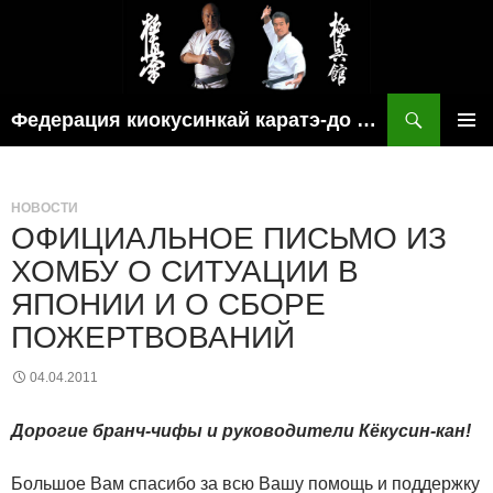
Поиск
Федерация киокусинкай каратэ-до рязанской области
ПЕРЕЙТИ
ОСНОВ
К
МЕНЮ
СОДЕРЖИМОМУ
НОВОСТИ
ОФИЦИАЛЬНОЕ ПИСЬМО ИЗ
ХОМБУ О СИТУАЦИИ В
ЯПОНИИ И О СБОРЕ
ПОЖЕРТВОВАНИЙ
04.04.2011
Дорогие бранч-чифы и руководители Кёкусин-кан!
Большое Вам спасибо за всю Вашу помощь и поддержку