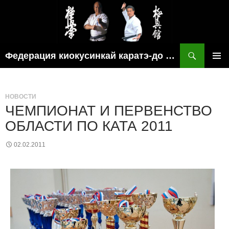
Поиск
Федерация киокусинкай каратэ-до рязанской области
ПЕРЕЙТИ
ОСНОВ
К
МЕНЮ
СОДЕРЖИМОМУ
НОВОСТИ
ЧЕМПИОНАТ И ПЕРВЕНСТВО
ОБЛАСТИ ПО КАТА 2011
02.02.2011