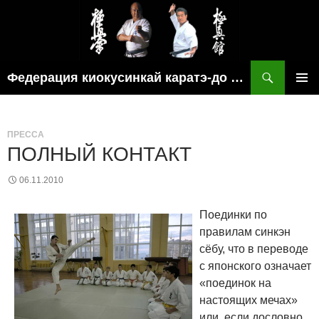
Поиск
Федерация киокусинкай каратэ-до рязанской области
ПЕРЕЙТИ
ОСНОВ
К
МЕНЮ
СОДЕРЖИМОМУ
ПРЕССА
ПОЛНЫЙ КОНТАКТ
06.11.2010
Поединки по
правилам синкэн
сёбу, что в переводе
с японского означает
«поединок на
настоящих мечах»
или, если дословно,