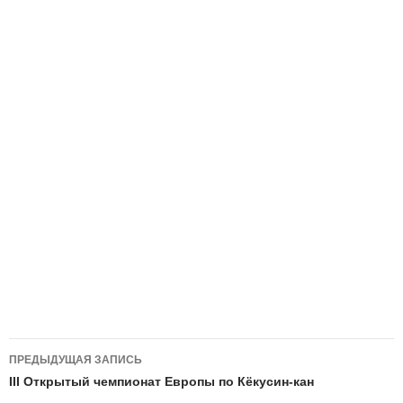
Навигация
ПРЕДЫДУЩАЯ ЗАПИСЬ
по
III Открытый чемпионат Европы по Кёкусин-кан