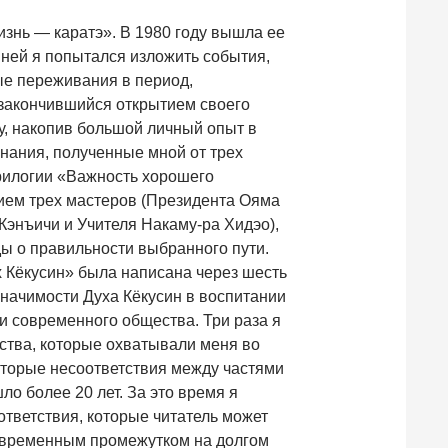
изнь — каратэ». В 1980 году вышла ее
 ней я попытался изложить события,
ые переживания в период,
 закончившийся открытием своего
оду, накопив большой личный опыт в
нания, полученные мной от трех
трилогии «Важность хорошего
нием трех мастеров (Президента Ояма
 Кэнъичи и Учителя Накаму-ра Хидэо),
ы о правильности выбранного пути.
х Кёкусин» была написана через шесть
 значимости Духа Кёкусин в воспитании
и современного общества. Три раза я
вства, которые охватывали меня во
оторые несоответствия между частями
шло более 20 лет. За это время я
ответствия, которые читатель может
 временным промежутком на долгом