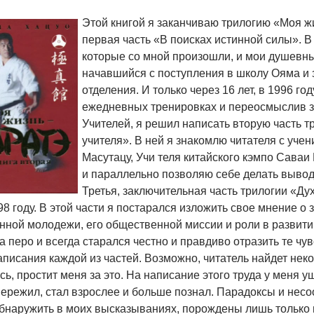
Этой книгой я заканчиваю трилогию «Моя ж
первая часть «В поисках истинной силы». В
которые со мной произошли, и мои душевн
начавшийся с поступления в школу Ояма и
отделения. И только через 16 лет, в 1996 г
ежедневных тренировках и переосмыслив з
Учителей, я решил написать вторую часть 
учителя». В ней я знакомлю читателя с уче
Масутацу, Учи теля китайского кэмпо Саваи
и параллельно позволяю себе делать вывод
Третья, заключительная часть трилогии «Ду
998 году. В этой части я постарался изложить свое мнение о
нной молодежи, его общественной миссии и роли в развити
а перо и всегда старался честно и правдиво отразить те чу
аписания каждой из частей. Возможно, читатель найдет нек
сь, простит меня за это. На написание этого труда у меня у
ережил, стал взрослее и больше познал. Парадоксы и несо
обнаружить в моих высказываниях, порождены лишь только