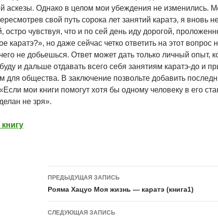
й аскезы. Однако в целом мои убеждения не изменились. Ме
ересмотрев свой путь сорока лет занятий каратэ, я вновь 
, остро чувствуя, что и по сей день иду дорогой, проложен
ое каратэ?», но даже сейчас четко ответить на этот вопрос
чего не добьешься. Ответ может дать только личный опыт, к
 буду и дальше отдавать всего себя занятиям каратэ-до и пр
 для общества. В заключение позвольте добавить последню
 «Если мои книги помогут хотя бы одному человеку в его ст
делан не зря».
 книгу
Навигация
ПРЕДЫДУЩАЯ ЗАПИСЬ
по
Рояма Хацуо Моя жизнь — каратэ (книга1)
записям
СЛЕДУЮЩАЯ ЗАПИСЬ