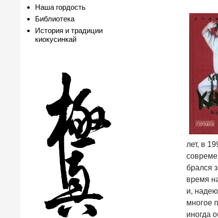
Наша гордость
Библиотека
История и традиции
киокусинкай
лет, в 1
совреме
брался з
время н
и, надею
многое п
иногда 